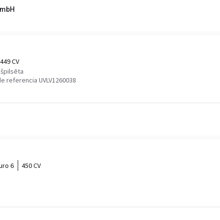
 GmbH
449 CV
špilsēta
e referencia UVLV1260038
uro 6
450 CV