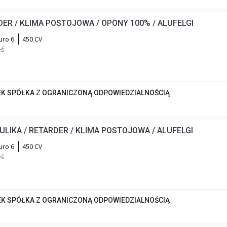
RDER / KLIMA POSTOJOWA / OPONY 100% / ALUFELGI
uro 6
450 CV
eś
EK SPÓŁKA Z OGRANICZONĄ ODPOWIEDZIALNOŚCIĄ
AULIKA / RETARDER / KLIMA POSTOJOWA / ALUFELGI
uro 6
450 CV
eś
EK SPÓŁKA Z OGRANICZONĄ ODPOWIEDZIALNOŚCIĄ