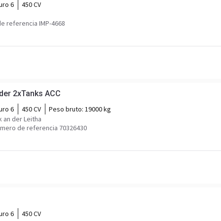
uro 6
450 CV
e referencia IMP-4668
rder 2xTanks ACC
uro 6
450 CV
Peso bruto:
19000 kg
 an der Leitha
mero de referencia 70326430
uro 6
450 CV