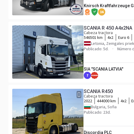
Knirsch Kraftfahrzeuge
16
SCANIA R 450 A4x2NA
Cabeza tractora
546501 km
4x2
Euro 6
Letonia, Zemgales priek
Publicado: 5d.
Número d
SIA "SCANIA LATVIA"
7
SCANIA R450
Cabeza tractora
2022
444000 km
4x2
E
Bulgaria, Sofia
Publicado: 23d.
Discordia PLC