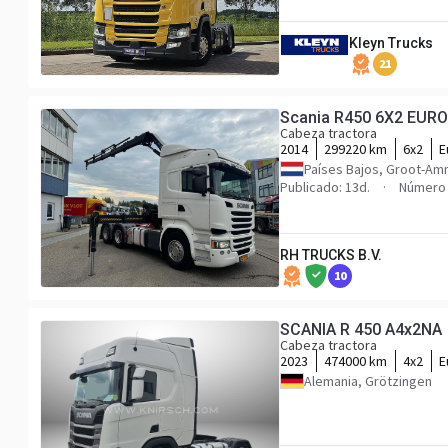
Kleyn Trucks
21
Scania R450 6X2 EURO 
Cabeza tractora
2014
299220 km
6x2
E
Países Bajos, Groot-A
Publicado: 13d.
Número 
RH TRUCKS B.V.
10
SCANIA R 450 A4x2NA
Cabeza tractora
2023
474000 km
4x2
E
Alemania, Grötzingen