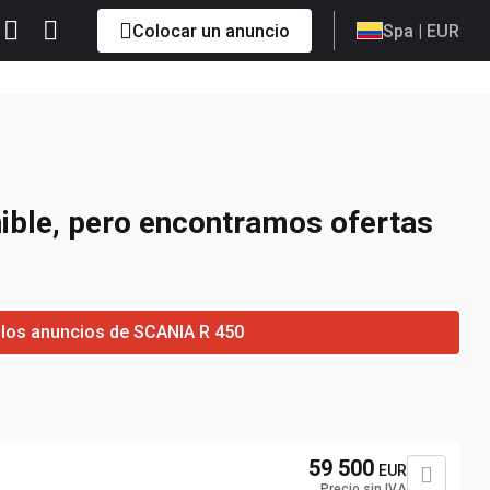
Colocar un anuncio
Spa
| EUR
ible, pero encontramos ofertas
a los anuncios de SCANIA R 450
59 500
EUR
Precio sin IVA