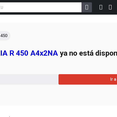
 450
NIA R 450 A4x2NA
ya no está dispon
Ir 