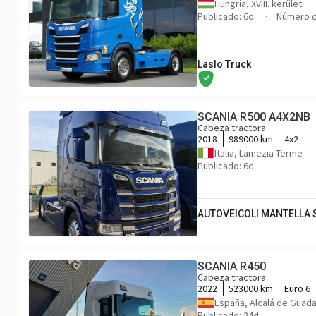
Hungría, XVIII. kerület
Publicado: 6d.
Número d
Laslo Truck
SCANIA R500 A4X2NB
Cabeza tractora
2018
989000 km
4x2
Italia, Lamezia Terme
Publicado: 6d.
AUTOVEICOLI MANTELLA S
SCANIA R450
Cabeza tractora
2022
523000 km
Euro 6
España, Alcalá de Guada
Publicado: 24d.