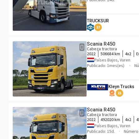
TRUCKSUR
17
Scania R450
Cabeza tractora
2022
506684 km
4x2
E
Países Bajos, Vuren
Publicado: 1mes(es)
Nú
Kleyn Trucks
21
Scania R450
Cabeza tractora
2022
492020 km
4x2
4
Países Bajos, Vuren
Publicado: 15d.
Número 