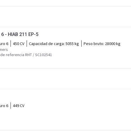
6 - HIAB 211 EP-5
uro 6
450 CV
Capacidad de carga:
5055 kg
Peso bruto:
28000 kg
mmers
de referencia RHT / SC102541
uro 6
449 CV