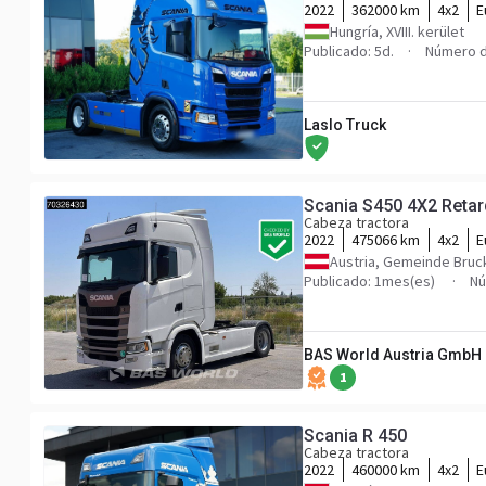
2022
362000 km
4x2
E
Hungría, XVIII. kerület
Publicado: 5d.
Número d
Laslo Truck
Scania S450 4X2 Reta
Cabeza tractora
2022
475066 km
4x2
E
Austria, Gemeinde Bruck
Publicado: 1mes(es)
Nú
BAS World Austria GmbH
1
Scania R 450
Cabeza tractora
2022
460000 km
4x2
E