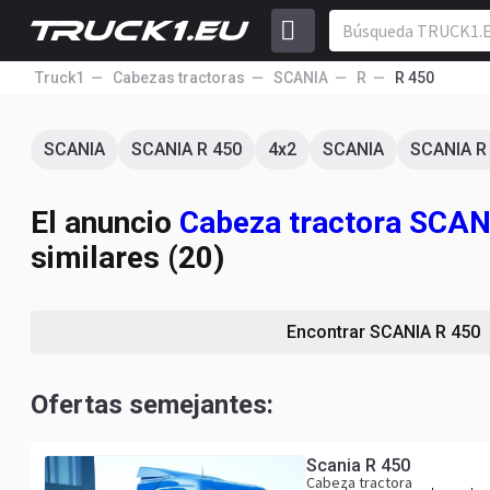
Truck1
Cabezas tractoras
SCANIA
R
R 450
SCANIA
SCANIA R 450
4x2
SCANIA
SCANIA R
El anuncio
Cabeza tractora SCA
similares (20)
Encontrar SCANIA R 450
Ofertas semejantes:
Scania R 450
Cabeza tractora