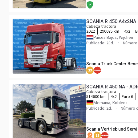
SCANIA R 450 A4x2NA
Cabeza tractora
2022
290075 km
4x2
E
Países Bajos, Wijchen
Publicado: 28d.
Número 
Scania Truck Center Bene
13
SCANIA R 450 NA - ADR
Cabeza tractora
514600 km
4x2
Euro 6
Alemania, Koblenz
Publicado: 2d.
Número d
Scania Vertrieb und Serv
15