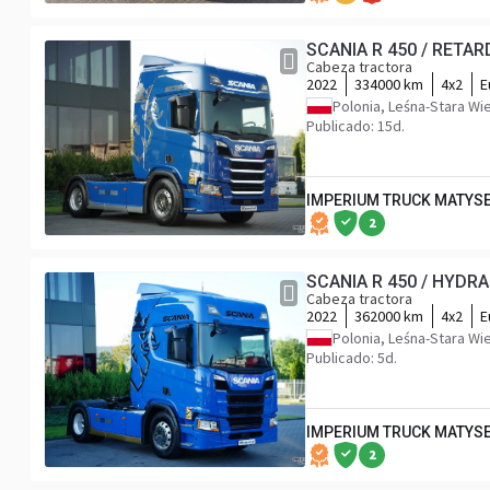
SCANIA R 450 / RETA
Cabeza tractora
2022
334000 km
4x2
E
Polonia, Leśna-Stara Wi
Publicado: 15d.
IMPERIUM TRUCK MATYS
2
SCANIA R 450 / HYDR
Cabeza tractora
2022
362000 km
4x2
E
Polonia, Leśna-Stara Wi
Publicado: 5d.
IMPERIUM TRUCK MATYS
2