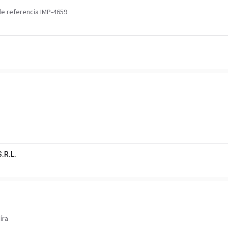
e referencia IMP-4659
.R.L.
íra