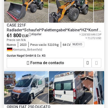
CASE 221F
Radlader*Schaufel*Palettengabel*Kabine*HZ*Komfo
rtsitz
61 800
Alquilar
≈ 228 503 646 COP
EUR
≈ 71 272 USD
Precio sin IVA
Nuevo
2023
Peso vacío:
5210 kg
64 CV
NUEVO
Alemania, Birkenfeld
Gustav Nagel GmbH & Co. KG
Forma de contacto
ORION FIAT 250 DUCATO