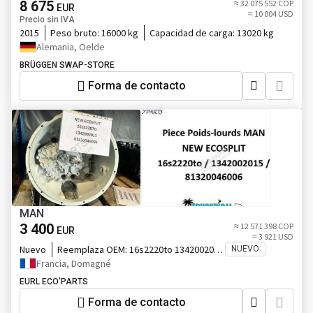
8 675
≈ 32 075 552 COP
EUR
≈ 10 004 USD
Precio sin IVA
2015
Peso bruto:
16000 kg
Capacidad de carga:
13020 kg
Alemania, Oelde
BRÜGGEN SWAP-STORE
Forma de contacto
MAN
3 400
≈ 12 571 398 COP
EUR
≈ 3 921 USD
Nuevo
Reemplaza OEM:
16s2220to 1342002015
NUEVO
81320046006
Francia, Domagné
EURL ECO'PARTS
Forma de contacto