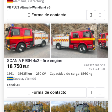
Alemania, Osterburg
VR PLUS Altmark-Wendland eG
Forma de contacto
SCANIA P93H 4x2 - fire engine
18 750
≈ 69 327 562 COP
EUR
≈ 21 624 USD
1991
39835 km
250 CV
Capacidad de carga:
8970 kg
Suecia, Värmdö
Ebrick AB
Forma de contacto