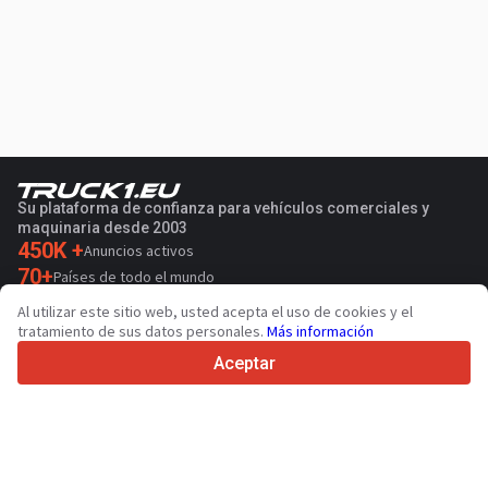
Su plataforma de confianza para vehículos comerciales y
maquinaria desde 2003
450K +
Anuncios activos
70+
Países de todo el mundo
36
Idiomas admitidos
Al utilizar este sitio web, usted acepta el uso de cookies y el
tratamiento de sus datos personales.
Más información
4.7/5
Trustpilot
Aceptar
Para vendedores
Servicios de promoción
Presios de los servicios