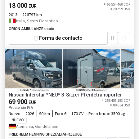
18 000
≈ 66 554 460 COP
EUR
≈ 20 759 USD
2013
226797 km
Italia, Sesto Fiorentino
ORION AMBULANZE usato
Forma de contacto
Nissan Interstar *NEU* 3-Sitzer Pferdetransporter
69 900
≈ 258 453 153 COP
EUR
≈ 80 614 USD
Precio sin IVA
Nuevo
2026
90 km
Euro 6
170 CV
Peso bruto:
3500 kg
NUEVO
Alemania, Gondelsheim
FRIEDHELM HENNING SPEZIALFAHRZEUGE