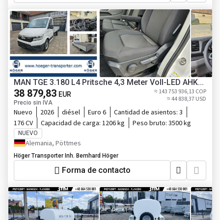
MAN TGE 3.180 L4 Pritsche 4,3 Meter Voll-LED AHK...
38 879,83
≈ 143 753 936,13 COP
EUR
≈ 44 838,37 USD
Precio sin IVA
Nuevo
2026
diésel
Euro 6
Cantidad de asientos:
3
176 CV
Capacidad de carga:
1206 kg
Peso bruto:
3500 kg
NUEVO
Alemania, Pöttmes
Höger Transporter Inh. Bernhard Höger
Forma de contacto