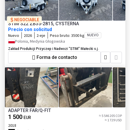
NEGOCIABLE
STIM S22 ZB35-2815, CYSTERNA
Precio con solicitud
Nuevo
2026
2-eje
Peso bruto:
3500 kg
NUEVO
Polonia, Medynia Głogowska
Zakład Produkcji Przyczep i Nadwozi "STIM" Małecki s.j.
Forma de contacto
ADAPTER FAR/Q-FIT
1 500
≈ 5 546 205 COP
EUR
≈ 1 729 USD
2018