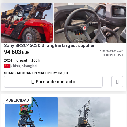
Sany SRSC45C30 Shanghai largest supplier
94 603
≈ 346 800 407 COP
EUR
≈ 108 999 USD
2024
diésel
100 h
China, Shanghai
SHANGHAI XUANXIN MACHINERY Co.,LTD
Forma de contacto
PUBLICIDAD