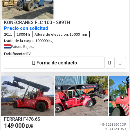
KONECRANES FLC 100 - 289TH
Precio con solicitud
2011
18004 h
Altura de elevación:
15000 mm
Izado de la carga:
100000 kg
Países Bajos, -
Forkliftcenter BV
Forma de contacto
FERRARI F478.6S
149 000
≈ 546 211 650 COP
EUR
≈ 171 674 USD