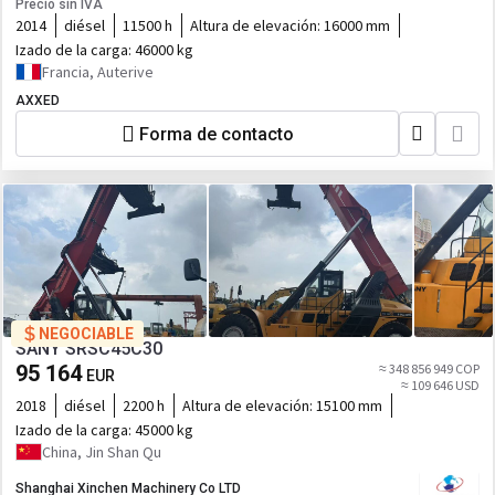
Precio sin IVA
2014
diésel
11500 h
Altura de elevación:
16000 mm
Izado de la carga:
46000 kg
Francia, Auterive
AXXED
Forma de contacto
NEGOCIABLE
SANY SRSC45C30
95 164
≈ 348 856 949 COP
EUR
≈ 109 646 USD
2018
diésel
2200 h
Altura de elevación:
15100 mm
Izado de la carga:
45000 kg
China, Jin Shan Qu
Shanghai Xinchen Machinery Co LTD