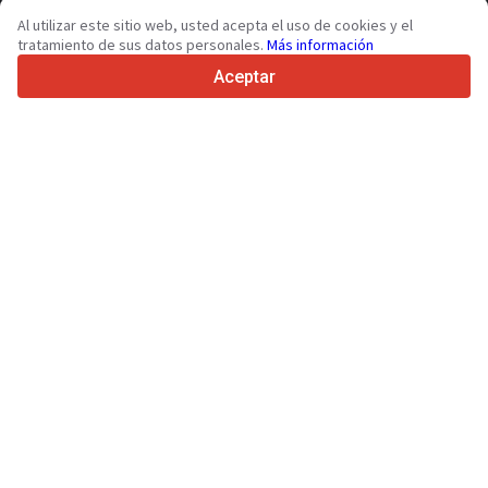
36
Idiomas admitidos
Al utilizar este sitio web, usted acepta el uso de cookies y el
tratamiento de sus datos personales.
Más información
4.7/5
Trustpilot
Aceptar
Para vendedores
Servicios de promoción
Presios de los servicios
Ayuda
Para compradores
Reseñas de marcas
Ferias
Leasing
Información
Sobre Truck1