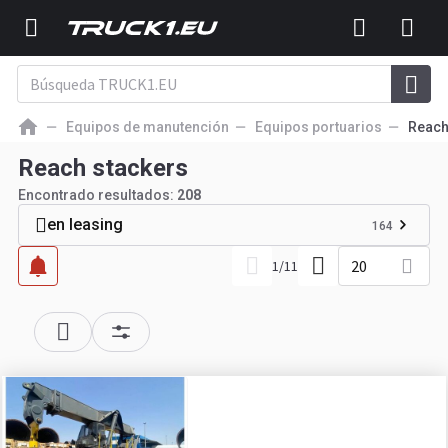
Equipos de manutención
Equipos portuarios
Reach
Reach stackers
Encontrado resultados:
208
en leasing
164
20
1
/
11