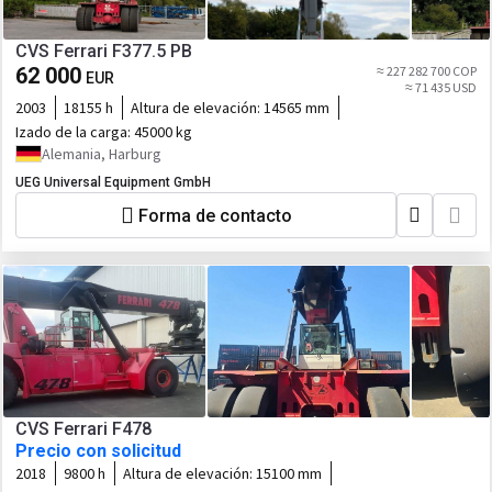
CVS Ferrari F377.5 PB
62 000
≈ 227 282 700 COP
EUR
≈ 71 435 USD
2003
18155 h
Altura de elevación:
14565 mm
Izado de la carga:
45000 kg
Alemania, Harburg
UEG Universal Equipment GmbH
Forma de contacto
CVS Ferrari F478
Precio con solicitud
2018
9800 h
Altura de elevación:
15100 mm