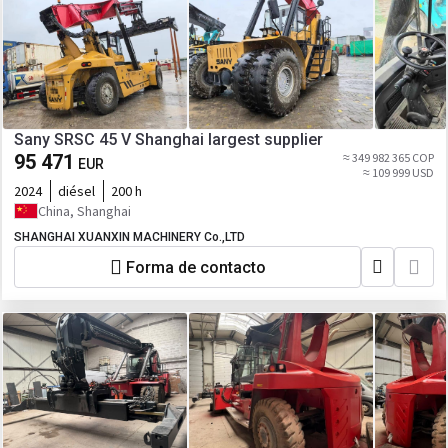
Sany SRSC 45 V Shanghai largest supplier
95 471
≈ 349 982 365 COP
EUR
≈ 109 999 USD
2024
diésel
200 h
China, Shanghai
SHANGHAI XUANXIN MACHINERY Co.,LTD
Forma de contacto