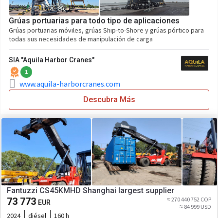
Grúas portuarias para todo tipo de aplicaciones
Grúas portuarias móviles, grúas Ship-to-Shore y grúas pórtico para
todas sus necesidades de manipulación de carga
SIA "Aquila Harbor Cranes"
1
www.aquila-harborcranes.com
Descubra Más
Fantuzzi CS45KMHD Shanghai largest supplier
73 773
≈ 270 440 752 COP
EUR
≈ 84 999 USD
2024
diésel
160 h