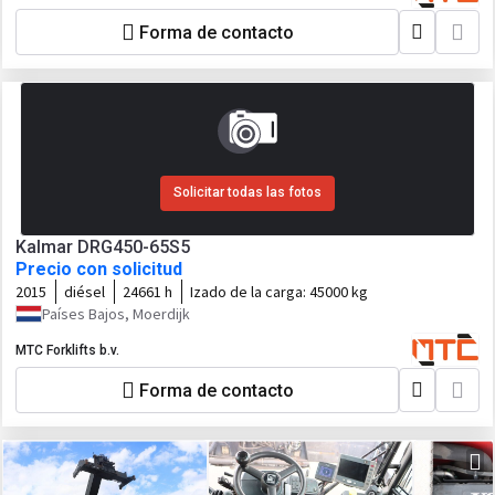
Forma de contacto
Solicitar todas las fotos
Kalmar DRG450-65S5
Precio con solicitud
2015
diésel
24661 h
Izado de la carga:
45000 kg
Países Bajos, Moerdijk
MTC Forklifts b.v.
Forma de contacto