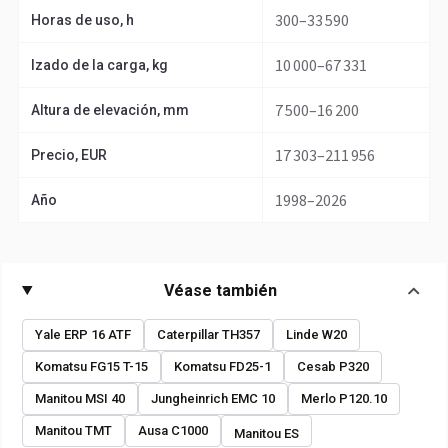
300–33 590
Horas de uso, h
10 000–67 331
Izado de la carga, kg
7 500–16 200
Altura de elevación, mm
17 303–211 956
Precio, EUR
1998–2026
Año
Véase también
Yale ERP 16 ATF
Caterpillar TH357
Linde W20
Komatsu FG15 T-15
Komatsu FD25-1
Cesab P320
Manitou MSI 40
Jungheinrich EMC 10
Merlo P120.10
Manitou TMT
Ausa C1000
Manitou ES