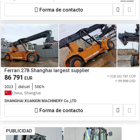
Forma de contacto
Ferrari 278 Shanghai largest supplier
86 791
≈ 318 162 787 COP
EUR
≈ 99 998 USD
2023
diésel
500 h
China, Shanghai
SHANGHAI XUANXIN MACHINERY Co.,LTD
Forma de contacto
PUBLICIDAD