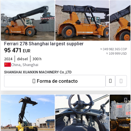
Ferrari 278 Shanghai largest supplier
95 471
≈ 349 982 365 COP
EUR
≈ 109 999 USD
2024
diésel
300 h
China, Shanghai
SHANGHAI XUANXIN MACHINERY Co.,LTD
Forma de contacto