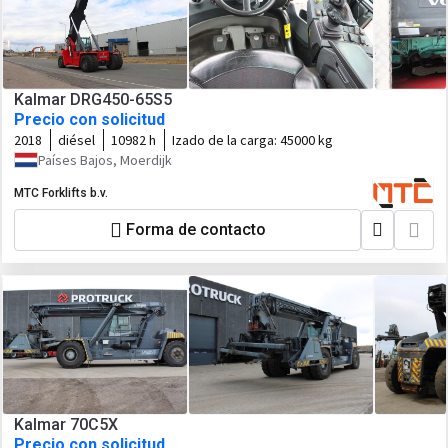
Kalmar DRG450-65S5
Precio con solicitud
2018
diésel
10982 h
Izado de la carga:
45000 kg
Países Bajos, Moerdijk
MTC Forklifts b.v.
Forma de contacto
Kalmar 70C5X
Precio con solicitud