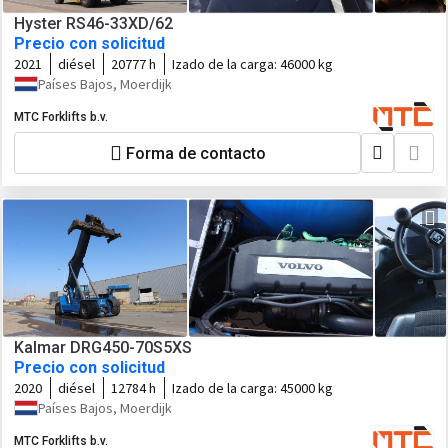
Hyster RS46-33XD/62
Precio con solicitud
2021
diésel
20777 h
Izado de la carga:
46000 kg
Países Bajos, Moerdijk
MTC Forklifts b.v.
Forma de contacto
Kalmar DRG450-70S5XS
Precio con solicitud
2020
diésel
12784 h
Izado de la carga:
45000 kg
Países Bajos, Moerdijk
MTC Forklifts b.v.