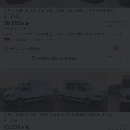
MAN TGE 3.160 Kasten L4H3 LED AHK DAB KAMERA
SITZHZ
36 882
≈ 136 370 088 COP
EUR
≈ 42 535 USD
Precio sin IVA
2024
35164 km
diésel
Euro 6
Cantidad de asientos:
3
163 CV
Alemania, Sangerhausen
RM Automobile M.Reis
Forma de contacto
MAN TGE 3.180 L3H3 Kasten ACC DAB 2xSchiebetür
SITZH
43 521
≈ 160 917 591 COP
EUR