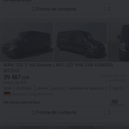
MG Handel GmbH
Forma de contacto
MAN TGE 3.160 Kasten L4H3 LED AHK DAB KAMERA
SITZHZ
39 487
≈ 146 001 997 COP
EUR
≈ 45 539 USD
Precio sin IVA
2024
25744 km
diésel
Euro 6
Cantidad de asientos:
3
163 CV
Alemania, Sangerhausen
RM Automobile M.Reis
Forma de contacto