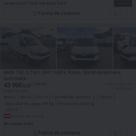
Garage Losch Truck, Van & Bus S.à r.l.
Forma de contacto
MAN TGE 3.160 L5H3 160Ps, Klima, Rückfahrkamera,
Automatik
43 900
Alquilar
≈ 162 318 933 COP
EUR
≈ 50 628 USD
Precio sin IVA
Nuevo
diésel
Euro 6
Cantidad de asientos:
3
160 CV
Capacidad de carga:
839 kg
Peso bruto:
3500 kg
NUEVO
Austria, Hörsching
MG Handel GmbH
Forma de contacto