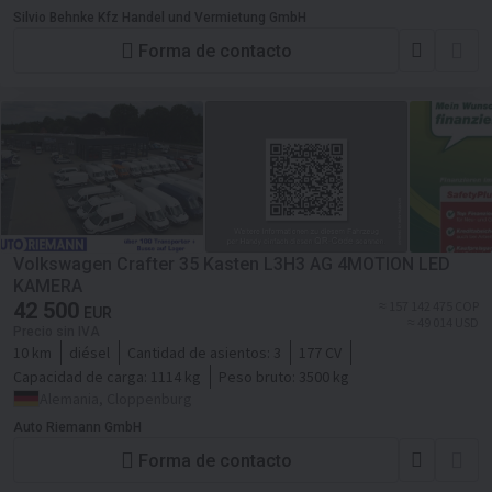
Silvio Behnke Kfz Handel und Vermietung GmbH
Forma de contacto
Volkswagen Crafter 35 Kasten L3H3 AG 4MOTION LED
KAMERA
42 500
≈ 157 142 475 COP
EUR
≈ 49 014 USD
Precio sin IVA
10 km
diésel
Cantidad de asientos:
3
177 CV
Capacidad de carga:
1114 kg
Peso bruto:
3500 kg
Alemania, Cloppenburg
Auto Riemann GmbH
Forma de contacto