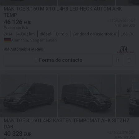
MAN TGE 3.160 MIXTO L4H3 LED HECK AUTOM AHK
TEMP
46 126
≈ 170 549 501 COP
EUR
≈ 53 196 USD
Precio sin IVA
2024
40802 km
diésel
Euro 6
Cantidad de asientos:
6
163 CV
Alemania, Sangerhausen
RM Automobile M.Reis
Forma de contacto
MAN TGE 3.160 L4H3 KASTEN TEMPOMAT AHK SITZHZ
DAB
40 328
≈ 149 111 570 COP
EUR
≈ 46 509 USD