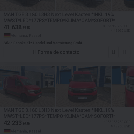
MAN TGE 3.180 L3H3 Next Level Kasten *INKL.19%
MWST*LED*177PS*TEMPO*KLIMA*CAM*SOFORT!*
41 638
≈ 153 955 255 COP
EUR
≈ 48 020 USD
Alemania, Kassel
Silvio Behnke Kfz Handel und Vermietung GmbH
Forma de contacto
MAN TGE 3.180 L3H3 Next Level Kasten *INKL.19%
MWST*LED*177PS*TEMPO*KLIMA*CAM*SOFORT!*
42 233
≈ 156 155 250 COP
EUR
≈ 48 706 USD
Alemania, Kassel