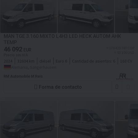
MAN TGE 3.160 MIXTO L4H3 LED HECK AUTOM AHK
TEMP
46 092
≈ 170 423 787 COP
EUR
≈ 53 156 USD
Precio sin IVA
2024
32604 km
diésel
Euro 6
Cantidad de asientos:
6
163 CV
Alemania, Sangerhausen
RM Automobile M.Reis
Forma de contacto