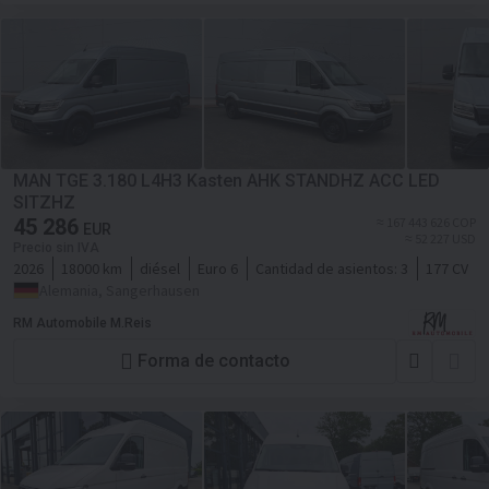
MAN TGE 3.180 L4H3 Kasten AHK STANDHZ ACC LED
SITZHZ
45 286
≈ 167 443 626 COP
EUR
≈ 52 227 USD
Precio sin IVA
2026
18000 km
diésel
Euro 6
Cantidad de asientos:
3
177 CV
Alemania, Sangerhausen
RM Automobile M.Reis
Forma de contacto