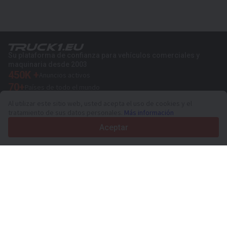
Su plataforma de confianza para vehículos comerciales y
maquinaria desde 2003
450K +
Anuncios activos
70+
Países de todo el mundo
36
Idiomas admitidos
Al utilizar este sitio web, usted acepta el uso de cookies y el
tratamiento de sus datos personales.
Más información
4.7/5
Trustpilot
Aceptar
Para vendedores
Servicios de promoción
Presios de los servicios
Ayuda
Para compradores