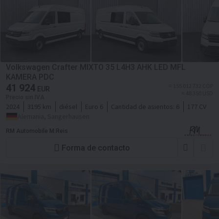
Volkswagen Crafter MIXTO 35 L4H3 AHK LED MFL
KAMERA PDC
41 924
≈ 155 012 732 COP
EUR
≈ 48 350 USD
Precio sin IVA
2024
3195 km
diésel
Euro 6
Cantidad de asientos:
6
177 CV
Alemania, Sangerhausen
RM Automobile M.Reis
Forma de contacto