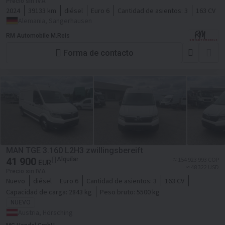
Precio sin IVA
2024
39133 km
diésel
Euro 6
Cantidad de asientos:
3
163 CV
Alemania, Sangerhausen
RM Automobile M.Reis
Forma de contacto
MAN TGE 3.160 L2H3 zwillingsbereift
41 900
Alquilar
≈ 154 923 993 COP
EUR
≈ 48 322 USD
Precio sin IVA
Nuevo
diésel
Euro 6
Cantidad de asientos:
3
163 CV
Capacidad de carga:
2843 kg
Peso bruto:
5500 kg
NUEVO
Austria, Hörsching