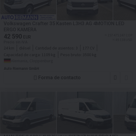
Volkswagen Crafter 35 Kasten L3H3 AG 4MOTION LED
ERGO KAMERA
42 590
≈ 157 475 247 COP
EUR
≈ 49 118 USD
Precio sin IVA
24 km
diésel
Cantidad de asientos:
3
177 CV
Capacidad de carga:
1109 kg
Peso bruto:
3500 kg
Alemania, Cloppenburg
Auto Riemann GmbH
Forma de contacto