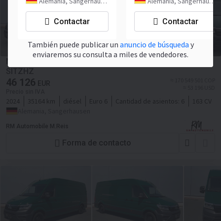
Alemania, Sangerhausen
Alemania, Sangerhausen
Contactar
Contactar
También puede publicar un
anuncio de búsqueda
y
enviaremos su consulta a miles de vendedores.
MAN TGE 3.160 MIXTO L4H3 LED AHK DAB KAMERA
SITZHZ
46 126
≈ 170 549 501 COP
EUR
≈ 53 196 USD
Precio sin IVA
2024
35164 km
diésel
Euro 6
Cantidad de asientos:
6
163 CV
Alemania, Sangerhausen
RM Automobile M.Reis
Forma de contacto