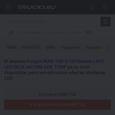
Furgonetas
Furgones
MAN
TGE
MAN
MAN TGE
MAN
Furgones
Furgones
M
El anuncio
Furgón MAN TGE 3.160 Kasten L4H3
LED HECK AUTOM AHK TEMP
ya no está
disponible, pero encontramos ofertas similares
(20)
Encontrar MAN TGE
Ir a los anuncios de MAN TGE