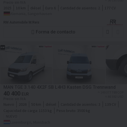
≈ 50 191 USD
Precio sin IVA
2025
10 km
diésel
Euro 6
Cantidad de asientos:
2
177 CV
Alemania, Sangerhausen
RM Automobile M.Reis
Forma de contacto
MAN TGE 3.140 4X2F SB L4H3 Kasten DSG Trennwand
40 400
≈ 149 377 788 COP
EUR
≈ 46 592 USD
Precio sin IVA
Nuevo
2026
50 km
diésel
Cantidad de asientos:
3
139 CV
Capacidad de carga:
1153 kg
Peso bruto:
3500 kg
NUEVO
Luxemburgo, Munsbach