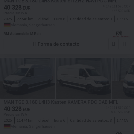
MAN TGE 3.180 L4H3 Kasten SITZHZ NAVI PDC MFL
40 328
≈ 149 111 570 COP
EUR
≈ 46 509 USD
Precio sin IVA
2025
22246 km
diésel
Euro 6
Cantidad de asientos:
3
177 CV
Alemania, Sangerhausen
RM Automobile M.Reis
Forma de contacto
MAN TGE 3.180 L4H3 Kasten KAMERA PDC DAB MFL
40 328
≈ 149 111 570 COP
EUR
≈ 46 509 USD
Precio sin IVA
2025
11474 km
diésel
Euro 6
Cantidad de asientos:
3
177 CV
Alemania, Sangerhausen