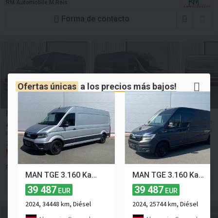
RM Automobile M.Reis
Forma de contacto
Ofertas únicas
a los
precios más bajos!
MAN TGE 3.180 L4H3 Kasten PDC SITZHZ DAB MFL
40 328
≈ 149 111 570 COP
EUR
≈ 46 509 USD
Precio sin IVA
2025
6600 km
diésel
Euro 6
Cantidad de asientos:
3
177 CV
Alemania, Sangerhausen
RM Automobile M.Reis
MAN TGE 3.160 Kasten L4H3 LED HECK AUTOM AHK TEMP
MAN TGE 3.160 Kasten L4H3 LED AHK DAB KAMERA SITZHZ
Forma de contacto
39 487
39 487
EUR
EUR
2024, 34448 km, Diésel
2024, 25744 km, Diésel