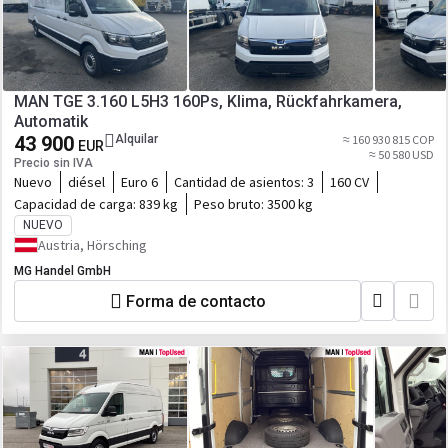
MAN TGE 3.160 L5H3 160Ps, Klima, Rückfahrkamera,
Automatik
43 900
Alquilar
≈ 160 930 815 COP
EUR
≈ 50 580 USD
Precio sin IVA
Nuevo
diésel
Euro 6
Cantidad de asientos:
3
160 CV
Capacidad de carga:
839 kg
Peso bruto:
3500 kg
NUEVO
Austria, Hörsching
MG Handel GmbH
Forma de contacto