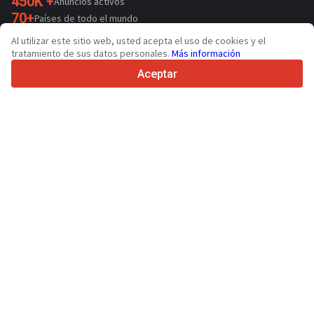
450K +
Anuncios activos
70+
Países de todo el mundo
36
Idiomas admitidos
Al utilizar este sitio web, usted acepta el uso de cookies y el
tratamiento de sus datos personales.
Más información
4.7/5
Trustpilot
Aceptar
Para vendedores
Servicios de promoción
Presios de los servicios
Ayuda
Para compradores
Reseñas de marcas
Ferias
Leasing
Información