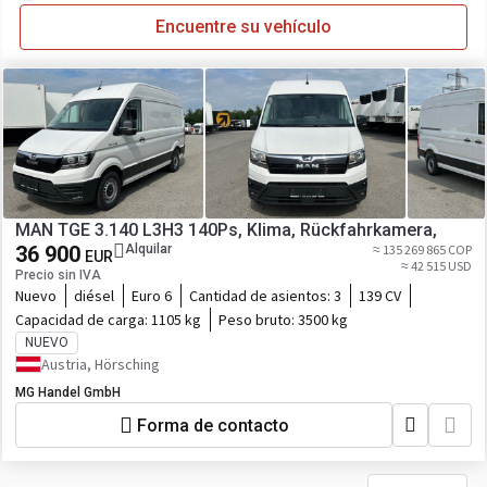
Encuentre su vehículo
MAN TGE 3.140 L3H3 140Ps, Klima, Rückfahrkamera,
36 900
Alquilar
≈ 135 269 865 COP
EUR
≈ 42 515 USD
Precio sin IVA
Nuevo
diésel
Euro 6
Cantidad de asientos:
3
139 CV
Capacidad de carga:
1105 kg
Peso bruto:
3500 kg
NUEVO
Austria, Hörsching
MG Handel GmbH
Forma de contacto