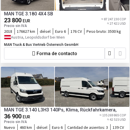
MAN TGE 3.180 4X4 SB
23 800
≈ 87 247 230 COP
EUR
≈ 27 421 USD
Precio sin IVA
2018
176627 km
diésel
Euro 6
176 CV
Peso bruto:
3500 kg
Austria, Leopoldsdorf bei Wien
MAN Truck & Bus Vertrieb Österreich GesmbH
Forma de contacto
MAN TGE 3.140 L3H3 140Ps, Klima, Rückfahrkamera,
36 900
≈ 135 269 865 COP
EUR
≈ 42 515 USD
Precio sin IVA
Nuevo
460 km
diésel
Euro 6
Cantidad de asientos:
3
139 CV