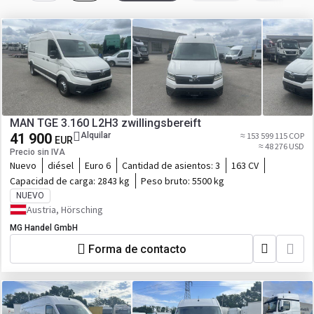
MAN TGE 3.160 L2H3 zwillingsbereift
41 900
Alquilar
≈ 153 599 115 COP
EUR
≈ 48 276 USD
Precio sin IVA
Nuevo
diésel
Euro 6
Cantidad de asientos:
3
163 CV
Capacidad de carga:
2843 kg
Peso bruto:
5500 kg
NUEVO
Austria, Hörsching
MG Handel GmbH
Forma de contacto