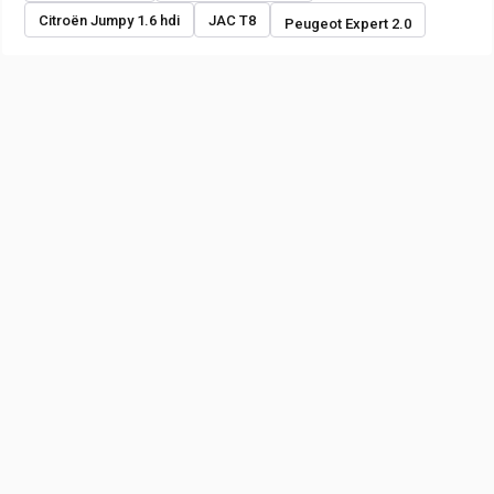
Citroën Jumpy 1.6 hdi
JAC T8
Peugeot Expert 2.0