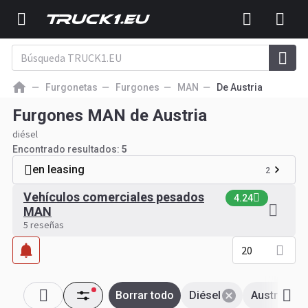
Furgonetas
Furgones
MAN
De Austria
Furgones MAN de Austria
diésel
Encontrado resultados:
5
en leasing
2
Vehículos comerciales pesados
4.24
MAN
5 reseñas
20
Borrar todo
Diésel
Austria