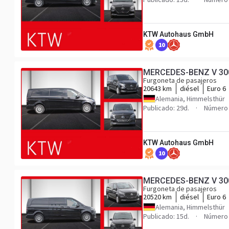
KTW Autohaus GmbH
10
MERCEDES-BENZ V 300 A
Furgoneta de pasajeros
20643 km
diésel
Euro 6
Alemania, Himmelsthür
Publicado: 29d.
Número 
KTW Autohaus GmbH
10
MERCEDES-BENZ V 300 A
Furgoneta de pasajeros
20520 km
diésel
Euro 6
Alemania, Himmelsthür
Publicado: 15d.
Número 