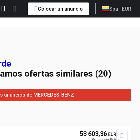
Colocar un anuncio
Spa
| EUR
rde
ramos ofertas similares (20)
los anuncios de MERCEDES-BENZ
53 603,36
EUR
Precio sin IVA