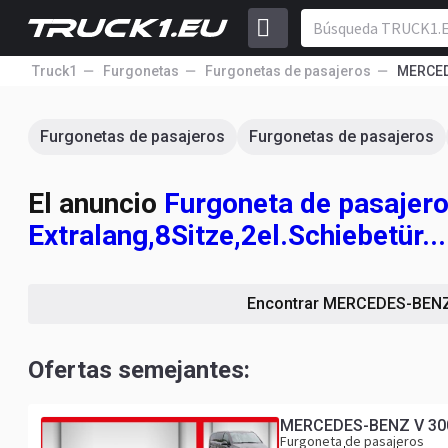
Truck1
Furgonetas
Furgonetas de pasajeros
MERCE
Furgonetas de pasajeros
Furgonetas de pasajeros
El anuncio
Furgoneta de pasaje
Extralang,8Sitze,2el.Schiebetür...
Encontrar MERCEDES-BEN
Ofertas semejantes:
MERCEDES-BENZ V 300 A
Furgoneta de pasajeros