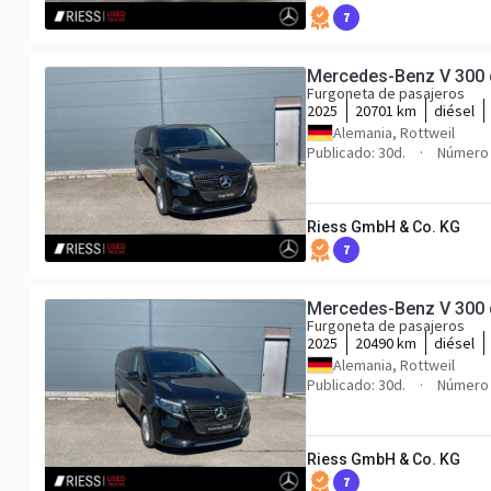
7
Mercedes-Benz V 30
Furgoneta de pasajeros
2025
20701 km
diésel
Alemania, Rottweil
Publicado: 30d.
Número 
Riess GmbH & Co. KG
7
Mercedes-Benz V 300
Furgoneta de pasajeros
2025
20490 km
diésel
Alemania, Rottweil
Publicado: 30d.
Número 
Riess GmbH & Co. KG
7