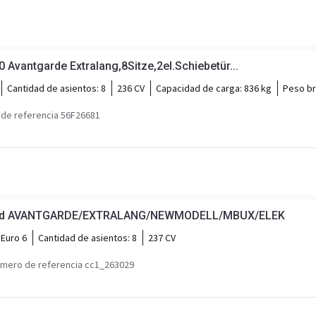
vantgarde Extralang,8Sitze,2el.Schiebetür...
Cantidad de asientos:
8
236 CV
Capacidad de carga:
836 kg
Peso br
de referencia 56F26681
0 d AVANTGARDE/EXTRALANG/NEWMODELL/MBUX/ELEK
Euro 6
Cantidad de asientos:
8
237 CV
mero de referencia cc1_263029