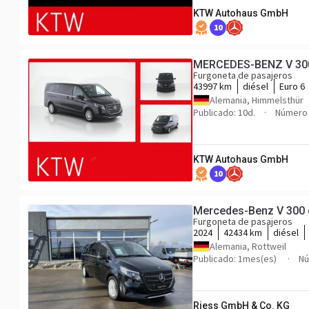
KTW Autohaus GmbH
10
MERCEDES-BENZ V 300 A
Furgoneta de pasajeros
43997 km
diésel
Euro 6
Alemania, Himmelsthür
Publicado: 10d.
Número 
KTW Autohaus GmbH
10
Mercedes-Benz V 30
Furgoneta de pasajeros
2024
42434 km
diésel
Alemania, Rottweil
Publicado: 1mes(es)
Nú
Riess GmbH & Co. KG