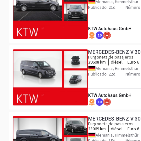
Alemania, Himmelsthür
Publicado: 21d.
Número 
KTW Autohaus GmbH
10
MERCEDES-BENZ V 300 A
Furgoneta de pasajeros
39608 km
diésel
Euro 6
Alemania, Himmelsthür
Publicado: 22d.
Número 
KTW Autohaus GmbH
10
MERCEDES-BENZ V 300 A
Furgoneta de pasajeros
23069 km
diésel
Euro 6
Alemania, Himmelsthür
Publicado: 15d.
Número 