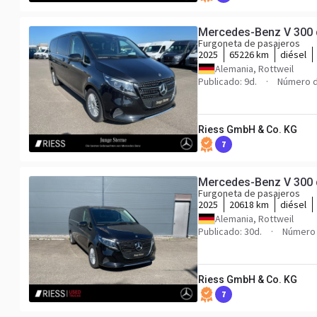
Mercedes-Benz V 30
Furgoneta de pasajeros
2025
65226 km
diésel
Alemania, Rottweil
Publicado: 9d.
Número d
Riess GmbH & Co. KG
7
Mercedes-Benz V 30
Furgoneta de pasajeros
2025
20618 km
diésel
Alemania, Rottweil
Publicado: 30d.
Número 
Riess GmbH & Co. KG
7