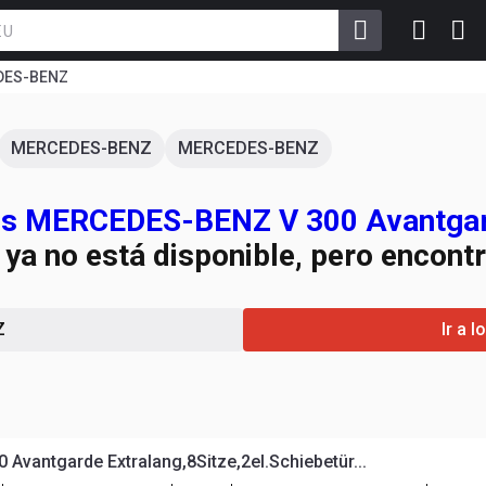
DES-BENZ
MERCEDES-BENZ
MERCEDES-BENZ
ros MERCEDES-BENZ V 300 Avantga
ya no está disponible, pero encont
Z
Ir a 
vantgarde Extralang,8Sitze,2el.Schiebetür...