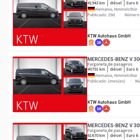
41943 km
diésel
Euro 6
Alemania, Himmelsthür
Publicado: 29d.
Número 
KTW Autohaus GmbH
10
MERCEDES-BENZ V 300 A
Furgoneta de pasajeros
40791 km
diésel
Euro 6
Alemania, Himmelsthür
Publicado: 1mes(es)
Nú
KTW Autohaus GmbH
10
MERCEDES-BENZ V 300 A
Furgoneta de pasajeros
61670 km
diésel
Euro 6