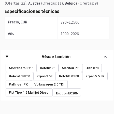
(Ofertas: 22)
,
(Ofertas: 11)
,
(Ofertas: 9)
Austria
Bélgica
Especificaciones técnicas
390–12 500
Precio, EUR
1900–2026
Año
Véase también
Montabert SC16
Rototilt R6
Manitou PT
Hiab 070
Bobcat SB200
Krpan 3 5E
Rototilt MS08
Krpan 5.5 ER
Palfinger PK
Volkswagen 2.0 TDI
Fiat Tipo 1.6 Multijet Diesel
Engcon EC206