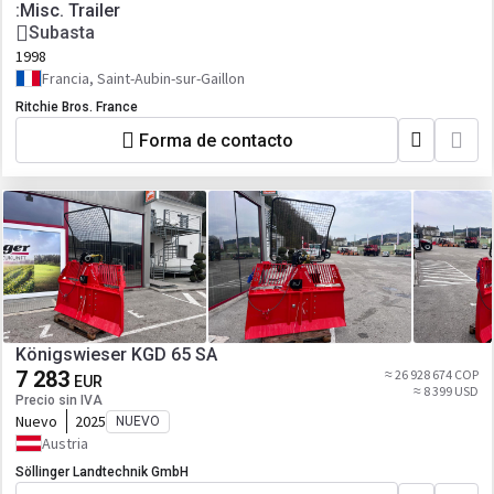
:Misc. Trailer
Subasta
1998
Francia, Saint-Aubin-sur-Gaillon
Ritchie Bros. France
Forma de contacto
Königswieser KGD 65 SA
7 283
≈ 26 928 674 COP
EUR
≈ 8 399 USD
Precio sin IVA
Nuevo
2025
NUEVO
Austria
Söllinger Landtechnik GmbH