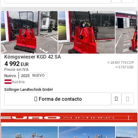
Königswieser KGD 42 SA
4 992
≈ 18 457 770 COP
EUR
≈ 5 757 USD
Precio sin IVA
Nuevo
2025
NUEVO
Austria
Söllinger Landtechnik GmbH
Forma de contacto