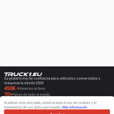
Su plataforma de confianza para vehículos comerciales y
maquinaria desde 2003
450K +
Anuncios activos
70+
Países de todo el mundo
36
Idiomas admitidos
Al utilizar este sitio web, usted acepta el uso de cookies y el
tratamiento de sus datos personales.
Más información
4.7/5
Trustpilot