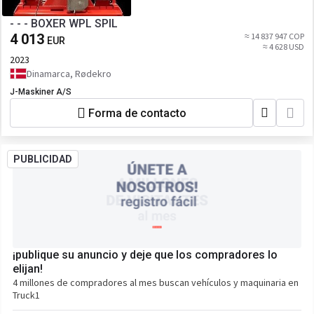
- - - BOXER WPL SPIL
4 013
≈ 14 837 947 COP
EUR
≈ 4 628 USD
2023
Dinamarca, Rødekro
J-Maskiner A/S
Forma de contacto
PUBLICIDAD
¡publique su anuncio y deje que los compradores lo
elijan!
4 millones de compradores al mes buscan vehículos y maquinaria en
Truck1