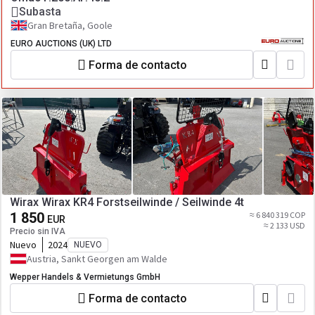
Subasta
Gran Bretaña, Goole
EURO AUCTIONS (UK) LTD
Forma de contacto
Wirax Wirax KR4 Forstseilwinde / Seilwinde 4t
1 850
≈ 6 840 319 COP
EUR
≈ 2 133 USD
Precio sin IVA
Nuevo
2024
NUEVO
Austria, Sankt Georgen am Walde
Wepper Handels & Vermietungs GmbH
Forma de contacto