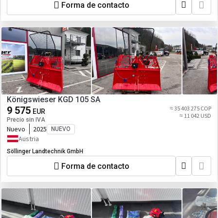
Forma de contacto
Königswieser KGD 105 SA
9 575
≈ 35 403 275 COP
EUR
≈ 11 042 USD
Precio sin IVA
Nuevo
2025
NUEVO
Austria
Söllinger Landtechnik GmbH
Forma de contacto