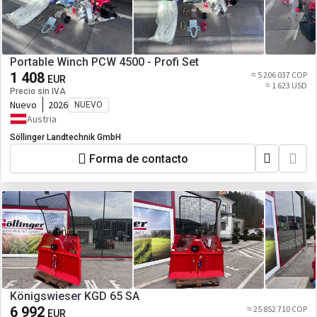
Portable Winch PCW 4500 - Profi Set
1 408
≈ 5 206 037 COP
EUR
≈ 1 623 USD
Precio sin IVA
Nuevo
2026
NUEVO
Austria
Söllinger Landtechnik GmbH
Forma de contacto
Königswieser KGD 65 SA
6 992
≈ 25 852 710 COP
EUR