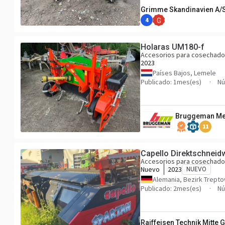
Grimme Skandinavien A/
4
G
Holaras UM180-f
Accesorios para cosechado
2023
Países Bajos, Lemele
Publicado: 1mes(es)
Nú
Bruggeman Mec
11
Capello Direktschneid
Accesorios para cosechado
Nuevo
2023
NUEVO
Alemania, Bezirk Trept
Publicado: 2mes(es)
Nú
Raiffeisen Technik Mitte