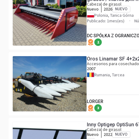
Cabezal de girasol
Nuevo
2026
NUEVO
Polonia, Tanica Górna
Publicado: 1mes(es)
Nú
DC SPÓŁKA Z OGRANICZ
2
Oros Linamar SF 4+2x
Accesorios para cosechado
2007
Rumania, Tarcea
LORGER
3
Inny Optigep OptiSun 
Cabezal de girasol
Nuevo
2022
NUEVO