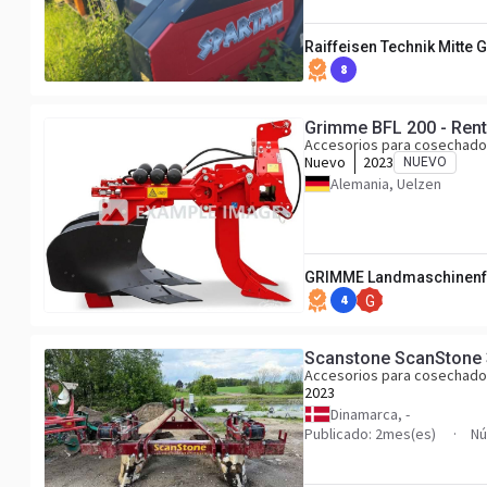
Raiffeisen Technik Mitte
8
Grimme BFL 200 - Rent
Accesorios para cosechado
Nuevo
2023
NUEVO
Alemania, Uelzen
GRIMME Landmaschinenfa
4
G
Scanstone ScanStone
Accesorios para cosechado
2023
Dinamarca, -
Publicado: 2mes(es)
Nú