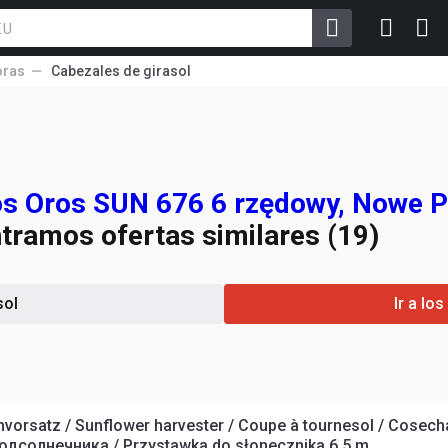
oras
Cabezales de girasol
os Oros SUN 676 6 rzędowy, Nowe P
ntramos ofertas similares (19)
sol
Ir a lo
rsatz / Sunflower harvester / Coupe à tournesol / Сosechad
подсолнечника / Przystawka do słonecznika 6,5 m