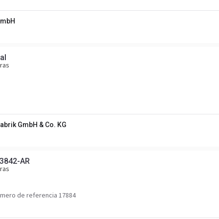
 GmbH
al
ras
brik GmbH & Co. KG
 3842-AR
ras
mero de referencia 17884