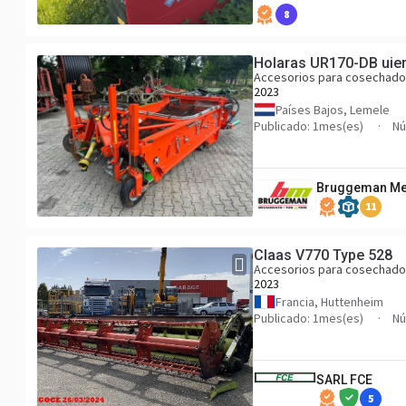
8
Holaras UR170-DB uie
Accesorios para cosechado
2023
Países Bajos, Lemele
Publicado: 1mes(es)
Nú
Bruggeman Mec
11
Claas V770 Type 528
Accesorios para cosechado
2023
Francia, Huttenheim
Publicado: 1mes(es)
Nú
SARL FCE
5