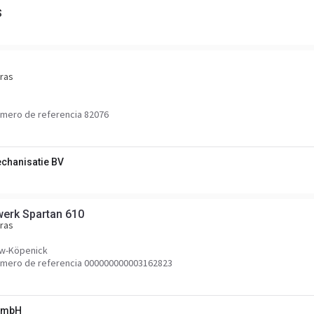
S
ras
mero de referencia 82076
hanisatie BV
werk Spartan 610
ras
ow-Köpenick
mero de referencia 000000000003162823
 GmbH