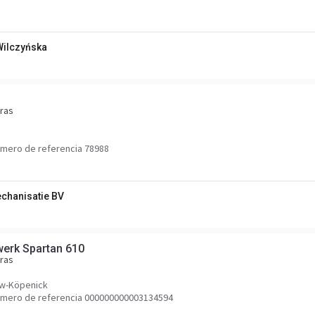
Wilczyńska
ras
mero de referencia 78988
hanisatie BV
werk Spartan 610
ras
ow-Köpenick
mero de referencia 000000000003134594