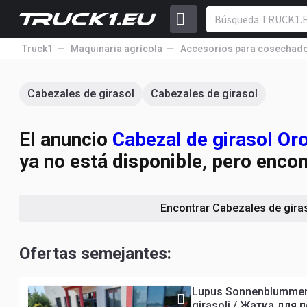
Truck1
Maquinaria agrícola
Accesorios para cosechad
Cabezales de girasol
Cabezales de girasol
El anuncio
Cabezal de girasol Or
ya no está disponible, pero enco
Encontrar Cabezales de gira
Ofertas semejantes:
Lupus Sonnenblummenvo
girasoli / Жатка для 