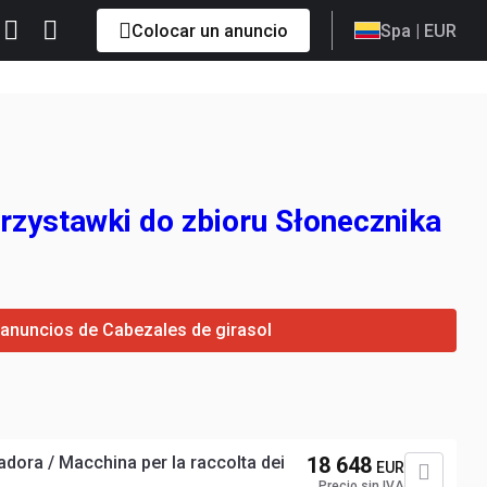
Colocar un anuncio
Spa
| EUR
rzystawki do zbioru Słonecznika
s anuncios de Cabezales de girasol
ora / Macchina per la raccolta dei
18 648
EUR
Precio sin IVA