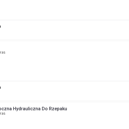
a
ras
a
Boczna Hydrauliczna Do Rzepaku
ras