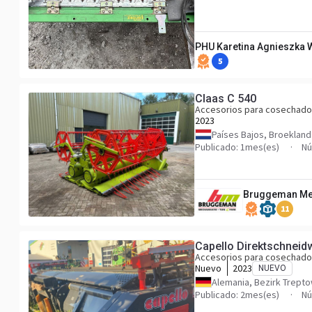
PHU Karetina Agnieszka 
5
Claas C 540
Accesorios para cosechado
2023
Países Bajos, Broekland
Publicado: 1mes(es)
Nú
Bruggeman Mec
11
Capello Direktschneid
Accesorios para cosechado
Nuevo
2023
NUEVO
Alemania, Bezirk Trept
Publicado: 2mes(es)
Nú