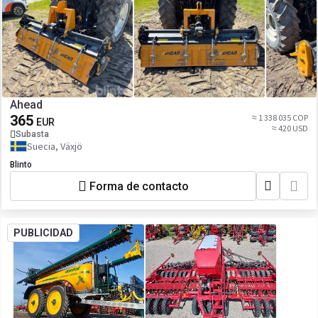
Ahead
365
≈ 1 338 035 COP
EUR
≈ 420 USD
Subasta
Suecia, Växjö
Blinto
Forma de contacto
PUBLICIDAD