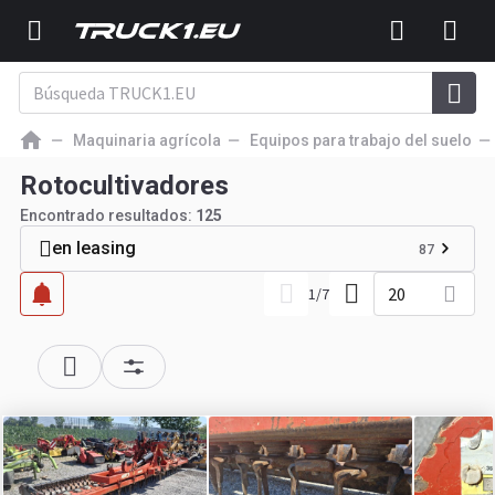
Maquinaria agrícola
Equipos para trabajo del suelo
Rotocultivadores
Encontrado resultados:
125
en leasing
87
20
1
/
7