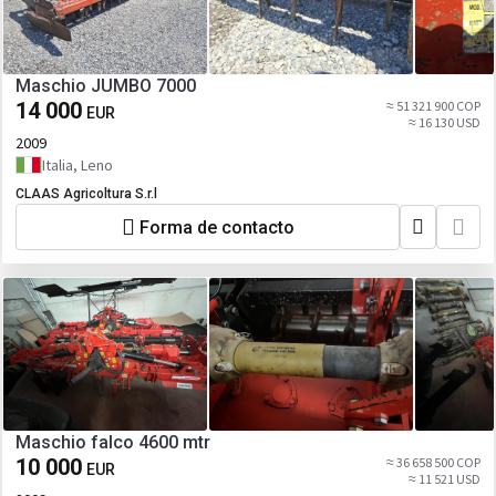
Maschio JUMBO 7000
14 000
≈ 51 321 900 COP
EUR
≈ 16 130 USD
2009
Italia, Leno
CLAAS Agricoltura S.r.l
Forma de contacto
Maschio falco 4600 mtr
10 000
≈ 36 658 500 COP
EUR
≈ 11 521 USD