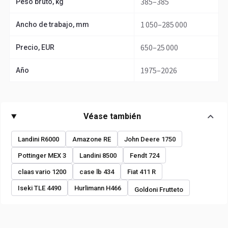
385–385
Peso bruto, kg
1 050–285 000
Ancho de trabajo, mm
650–25 000
Precio, EUR
1975–2026
Año
Véase también
Landini R6000
Amazone RE
John Deere 1750
Pottinger MEX 3
Landini 8500
Fendt 724
claas vario 1200
case lb 434
Fiat 411 R
Iseki TLE 4490
Hurlimann H466
Goldoni Frutteto