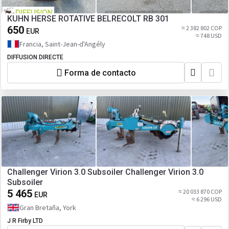
KUHN HERSE ROTATIVE BELRECOLT RB 301
650
≈ 2 382 802 COP
EUR
≈ 748 USD
Francia, Saint-Jean-d'Angély
DIFFUSION DIRECTE
Forma de contacto
Challenger Virion 3.0 Subsoiler Challenger Virion 3.0
Subsoiler
5 465
≈ 20 033 870 COP
EUR
≈ 6 296 USD
Gran Bretaña, York
J R Firby LTD