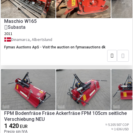
Maschio W165
Subasta
2011
Dinamarca, Albertslund
Fymas Auctions ApS - Visit the auction on fymasauctions dk
FPM Bodenfräse Fräse Ackerfräse FPM 105cm seitliche
Verschiebung NEU
1 420
≈ 5 205 507 COP
EUR
≈ 1 636 USD
Precio sin IVA