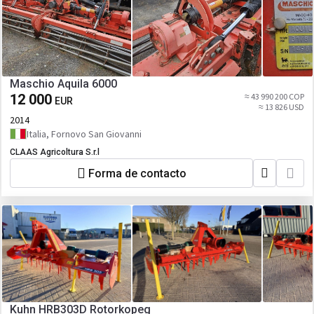
Maschio Aquila 6000
12 000
≈ 43 990 200 COP
EUR
≈ 13 826 USD
2014
Italia, Fornovo San Giovanni
CLAAS Agricoltura S.r.l
Forma de contacto
Kuhn HRB303D Rotorkopeg