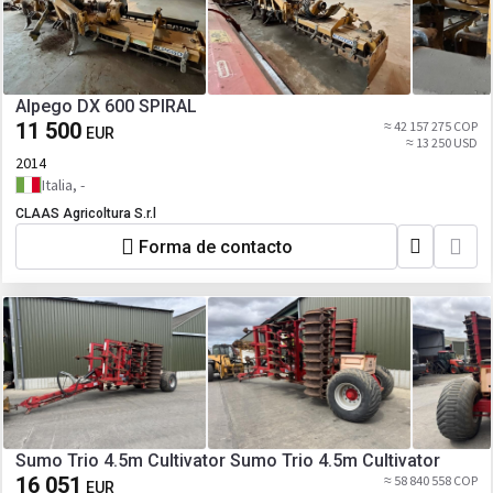
Alpego DX 600 SPIRAL
11 500
≈ 42 157 275 COP
EUR
≈ 13 250 USD
2014
Italia, -
CLAAS Agricoltura S.r.l
Forma de contacto
Sumo Trio 4.5m Cultivator Sumo Trio 4.5m Cultivator
16 051
≈ 58 840 558 COP
EUR