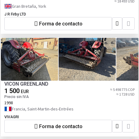
≈ 18 493 USD
Gran Bretaña, York
J R Firby LTD
Forma de contacto
VICON GREENLAND
1 500
≈ 5 498 775 COP
EUR
≈ 1 728 USD
Precio sin IVA
1998
Francia, Saint-Martin-des-Entrées
VIVAGRI
Forma de contacto