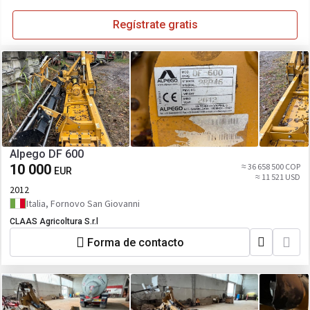
Regístrate gratis
Alpego DF 600
10 000
≈ 36 658 500 COP
EUR
≈ 11 521 USD
2012
Italia, Fornovo San Giovanni
CLAAS Agricoltura S.r.l
Forma de contacto