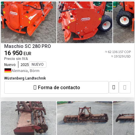
Maschio SC 280 PRO
16 950
≈ 62 136 157 COP
EUR
≈ 19 529 USD
Precio sin IVA
Nuevo
2025
NUEVO
Alemania, Börm
Wüstenberg Landtechnik
Forma de contacto