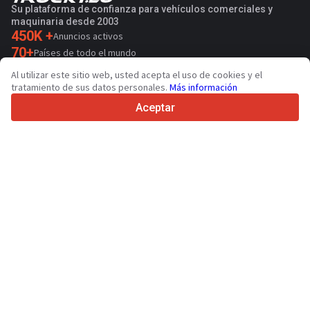
Su plataforma de confianza para vehículos comerciales y
maquinaria desde 2003
450K +
Anuncios activos
70+
Países de todo el mundo
36
Idiomas admitidos
Al utilizar este sitio web, usted acepta el uso de cookies y el
tratamiento de sus datos personales.
Más información
4.7/5
Trustpilot
Aceptar
Para vendedores
Servicios de promoción
Presios de los servicios
Ayuda
Para compradores
Reseñas de marcas
Ferias
Leasing