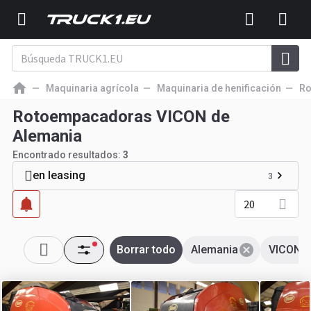
Maquinaria agrícola
Maquinaria de henificación
Ro
Rotoempacadoras VICON de
Alemania
Encontrado resultados:
3
en leasing
3
20
Borrar todo
Alemania
VICON