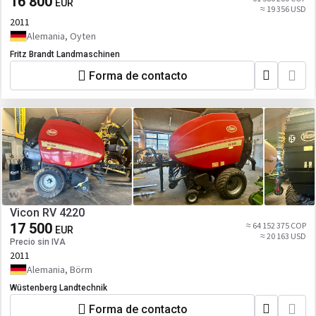
16 800
EUR
≈ 19 356 USD
2011
Alemania, Oyten
Fritz Brandt Landmaschinen
Forma de contacto
Vicon RV 4220
17 500
≈ 64 152 375 COP
EUR
≈ 20 163 USD
Precio sin IVA
2011
Alemania, Börm
Wüstenberg Landtechnik
Forma de contacto