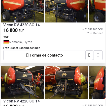
Vicon RV 4220 SC 14
16 800
≈ 61 586 280 COP
EUR
≈ 19 356 USD
2011
Alemania, Oyten
Fritz Brandt Landmaschinen
Forma de contacto
Vicon RV 4220 SC 14
≈ 61 586 280 COP