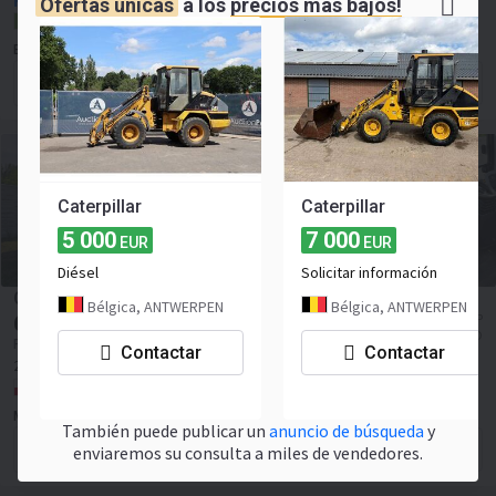
Precio con solicitud
Ofertas únicas
a los
precios más bajos!
Italia, Lograto
EFFRETTI S.R.L.
Forma de contacto
Caterpillar
Caterpillar
5 000
7 000
EUR
EUR
Diésel
Solicitar información
Caterpillar
Bélgica, ANTWERPEN
Bélgica, ANTWERPEN
61 661
≈ 224 053 259 COP
EUR
≈ 71 251 USD
Precio sin IVA
Contactar
Contactar
2018
Polonia, Miedziana Góra
MARIUSZ BUCHCIC BUDOMAR USŁUGI HYDRAULICZNE I BUDOWLANE
También puede publicar un
anuncio de búsqueda
y
Forma de contacto
enviaremos su consulta a miles de vendedores.