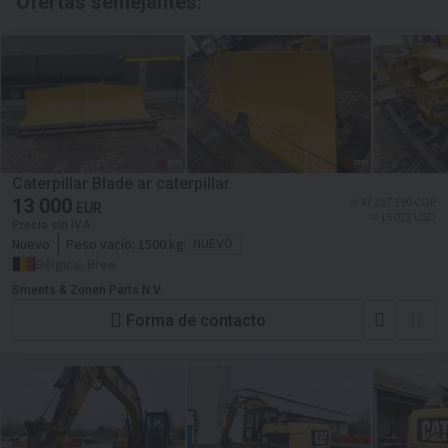
Ofertas semejantes:
Caterpillar Blade ar caterpillar
13 000
≈ 47 237 190 COP
EUR
≈ 15 022 USD
Precio sin IVA
Nuevo
Peso vacío:
1500 kg
NUEVO
Bélgica, Bree
Smeets & Zonen Parts N.V.
Forma de contacto