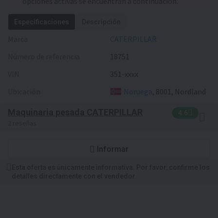
opciones activas se encuentran a continuación.
Especificaciones
Descripción
Marca
CATERPILLAR
Número de referencia
18751
VIN
351-xxxx
Ubicación
Noruega
, 8001, Nordland
Maquinaria pesada CATERPILLAR
4.6
2 reseñas
Informar
Esta oferta es únicamente informativa. Por favor, confirme los
detalles directamente con el vendedor.