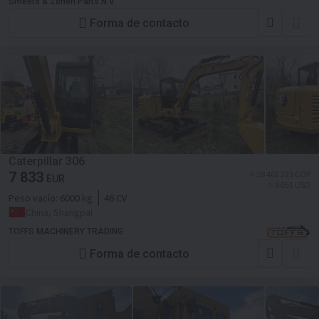
Smeets & Zonen Parts N.V.
Forma de contacto
Caterpillar 306
7 833
≈ 28 462 223 COP
EUR
≈ 9 051 USD
Peso vacío:
6000 kg
46 CV
China, Shangpai
TOFFS MACHINERY TRADING
Forma de contacto