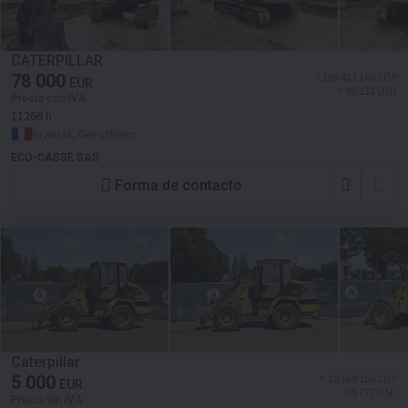
CATERPILLAR
78 000
≈ 283 423 140 COP
EUR
≈ 90 132 USD
Precio con IVA
11266 h
Francia, Gerstheim
ECO-CASSE SAS
Forma de contacto
Caterpillar
5 000
≈ 18 168 150 COP
EUR
≈ 5 777 USD
Precio sin IVA