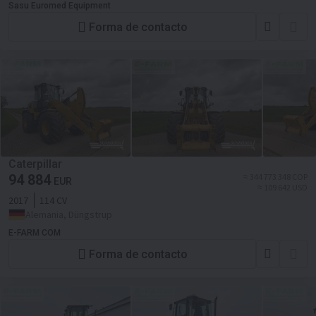
Sasu Euromed Equipment
Forma de contacto
Caterpillar
94 884
≈ 344 773 348 COP
EUR
≈ 109 642 USD
2017
114 CV
Alemania, Düngstrup
E-FARM COM
Forma de contacto