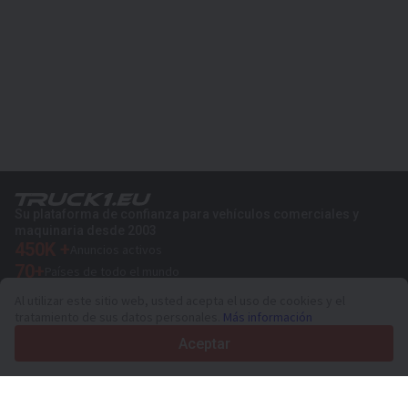
Su plataforma de confianza para vehículos comerciales y
maquinaria desde 2003
450K +
Anuncios activos
70+
Países de todo el mundo
36
Idiomas admitidos
Al utilizar este sitio web, usted acepta el uso de cookies y el
tratamiento de sus datos personales.
Más información
4.7/5
Trustpilot
Aceptar
Para vendedores