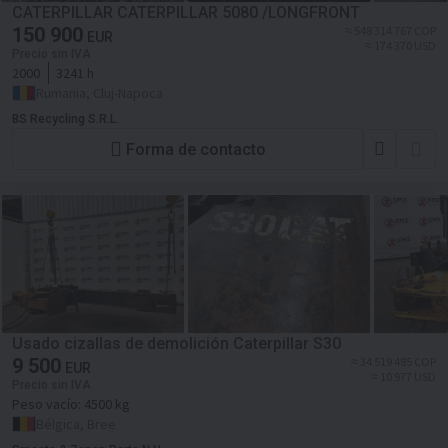
CATERPILLAR CATERPILLAR 5080 /LONGFRONT
150 900
≈ 548 314 767 COP
EUR
≈ 174 370 USD
Precio sin IVA
2000
3241 h
Rumania, Cluj-Napoca
BS Recycling S.R.L.
Forma de contacto
Usado cizallas de demolición Caterpillar S30
9 500
≈ 34 519 485 COP
EUR
≈ 10 977 USD
Precio sin IVA
Peso vacío:
4500 kg
Bélgica, Bree