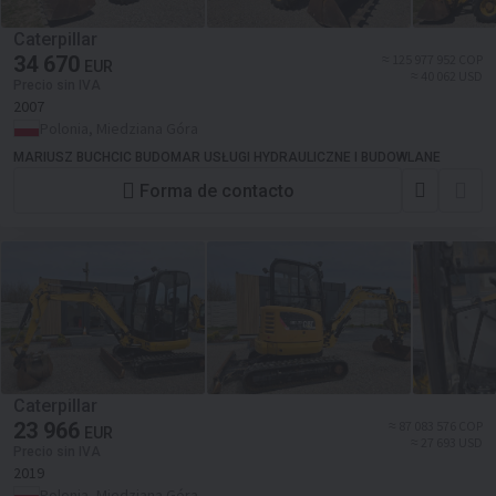
Caterpillar
34 670
≈ 125 977 952 COP
EUR
≈ 40 062 USD
Precio sin IVA
2007
Polonia, Miedziana Góra
MARIUSZ BUCHCIC BUDOMAR USŁUGI HYDRAULICZNE I BUDOWLANE
Forma de contacto
Caterpillar
23 966
≈ 87 083 576 COP
EUR
≈ 27 693 USD
Precio sin IVA
2019
Polonia, Miedziana Góra