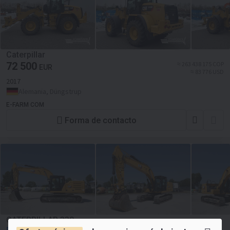
Caterpillar
72 500
≈ 263 438 175 COP
EUR
≈ 83 776 USD
2017
Alemania, Düngstrup
E-FARM COM
Forma de contacto
CATERPILLAR 330