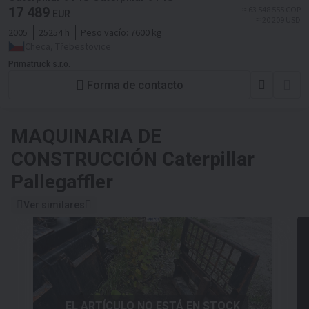
17 489
≈ 63 548 555 COP
EUR
≈ 20 209 USD
2005
25254 h
Peso vacío:
7600 kg
Checa, Třebestovice
Primatruck s.r.o.
Forma de contacto
MAQUINARIA DE
CONSTRUCCIÓN
Caterpillar
Pallegaffler
Ver similares
EL ARTÍCULO NO ESTÁ EN STOCK