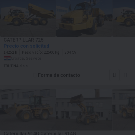
CATERPILLAR 725
Precio con solicitud
14252 h
Peso vacío:
22500 kg
304 CV
Croatia, Sesvete
TRUTINA d.o.o.
Forma de contacto
Caterpillar 914G Caterpillar 914G