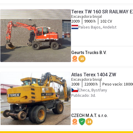
Terex TW 160 SR RAILWAY 
Excavadora bivial
2009
9900 h
102 CV
Países Bajos, Andelst
Geurts Trucks B.V.
15
Atlas Terex 1404 ZW
Excavadora bivial
2008
22000 h
Peso vacío:
1800
Checa, Bystřany
Publicado: 3d.
CZECH M.A.T. s.r.o.
14