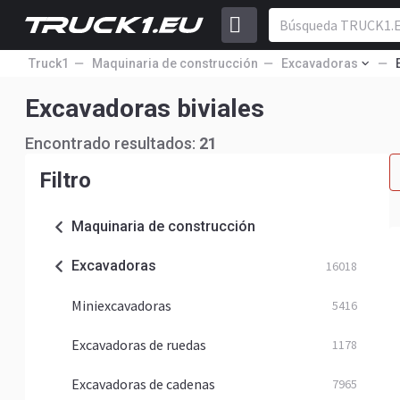
Truck1
Maquinaria de construcción
Excavadoras
Excavadoras biviales
Encontrado resultados:
21
Filtro
Maquinaria de construcción
Excavadoras
16018
Miniexcavadoras
5416
Excavadoras de ruedas
1178
Excavadoras de cadenas
7965