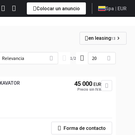
Colocar un anuncio
Spa
| EUR
en leasing
13
Relevancia
20
1
/
2
EXAVATOR
45 000
EUR
Precio sin IVA
Forma de contacto