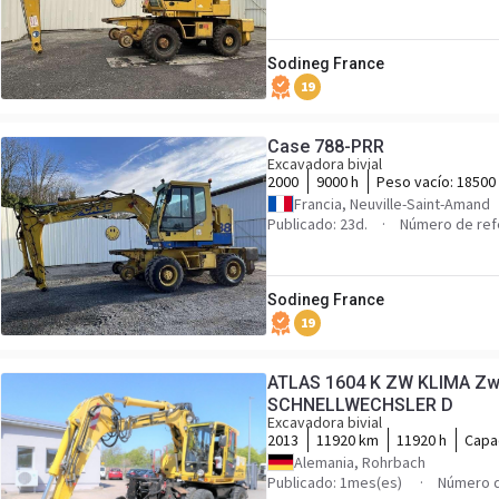
Sodineg France
19
Case 788-PRR
Excavadora bivial
2000
9000 h
Peso vacío:
18500
Francia, Neuville-Saint-Amand
Publicado: 23d.
Número de ref
Sodineg France
19
ATLAS 1604 K ZW KLIMA Z
SCHNELLWECHSLER D
Excavadora bivial
2013
11920 km
11920 h
Capa
Alemania, Rohrbach
Publicado: 1mes(es)
Número d