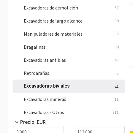
Excavadoras de demolición
57
Excavadoras de largo alcance
89
Manipuladores de materiales
388
Dragalinas
30
Excavadoras anfibias
47
Retroarañas
5
Excavadoras biviales
21
Excavadoras mineras
11
Excavadoras - Otros
811
Precio, EUR
—