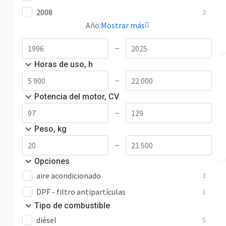
2008
2
Año:
Mostrar más
—
Horas de uso, h
—
Potencia del motor, CV
—
Peso, kg
—
Opciones
aire acondicionado
3
DPF - filtro antipartículas
1
Tipo de combustible
diésel
5