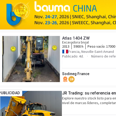
Atlas 1404 ZW
Excavadora bivial
2013
5900 h
Peso vacío:
17000
Francia, Neuville-Saint-Amand
Publicado: 4d.
Número de refe
Sodineg France
19
JR Trading: su referencia e
PUBLICIDAD
Explore nuestro stock listo para e
nivel de marcas líderes, completa