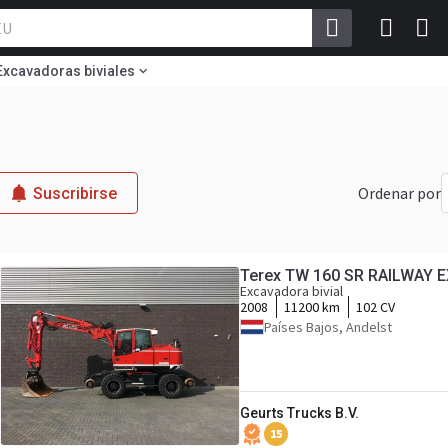
Excavadoras biviales
Ordenar por
Suscribirse
Terex TW 160 SR RAILWAY 
Excavadora bivial
2008
11200 km
102 CV
Países Bajos, Andelst
Geurts Trucks B.V.
15