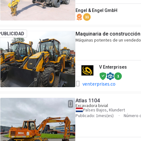
Engel & Engel GmbH
11
Maquinaria de construcción 
PUBLICIDAD
Máquinas potentes de un vendedo
V Enterprises
1
venterprises.co
Atlas 1104
Excavadora bivial
Países Bajos, Klundert
Publicado: 1mes(es)
Número d