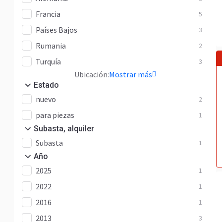
Francia
5
Países Bajos
3
Rumania
2
Turquía
3
Ubicación:
Mostrar más
Estado
nuevo
2
para piezas
1
Subasta, alquiler
Subasta
1
Año
2025
1
2022
1
2016
1
2013
3