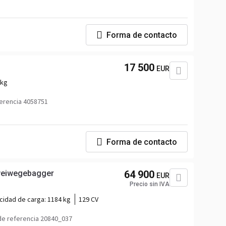
Forma de contacto
17 500
EUR
 kg
erencia 4058751
Forma de contacto
weiwegebagger
64 900
EUR
Precio sin IVA
cidad de carga:
1184 kg
129 CV
e referencia 20840_037