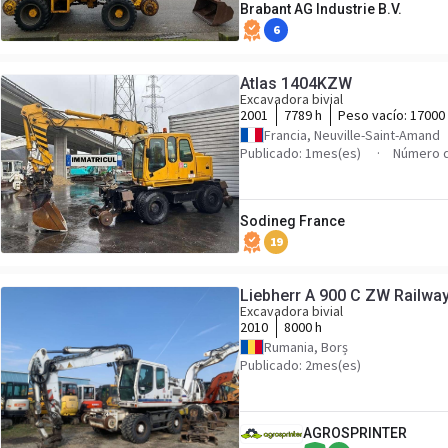
Brabant AG Industrie B.V.
6
Atlas 1404KZW
Excavadora bivial
2001
7789 h
Peso vacío:
17000
Francia, Neuville-Saint-Amand
Publicado: 1mes(es)
Número d
Sodineg France
19
Liebherr A 900 C ZW Railwa
Excavadora bivial
2010
8000 h
Rumania, Borș
Publicado: 2mes(es)
AGROSPRINTER