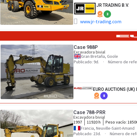
JR TRADING B.V.
3
www.jr-trading.com
Case 988P
Excavadora bivial
Gran Bretaña, Goole
Publicado: 9d.
Número de refe
EURO AUCTIONS (UK) 
8
Case 788-PRR
Excavadora bivial
1997
11920 h
Peso vacío:
1850
Francia, Neuville-Saint-Amand
Publicado: 23d.
Número de ref