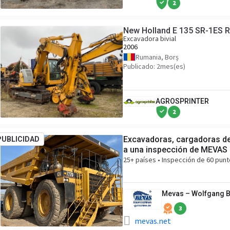
2
New Holland E 135 SR-1ES 
Excavadora bivial
2006
Rumania, Borș
Publicado: 2mes(es)
AGROSPRINTER
2
Excavadoras, cargadoras de
PUBLICIDAD
a una inspección de MEVAS
25+ países • Inspección de 60 punt
Mevas – Wolfgang 
3
mevas.net