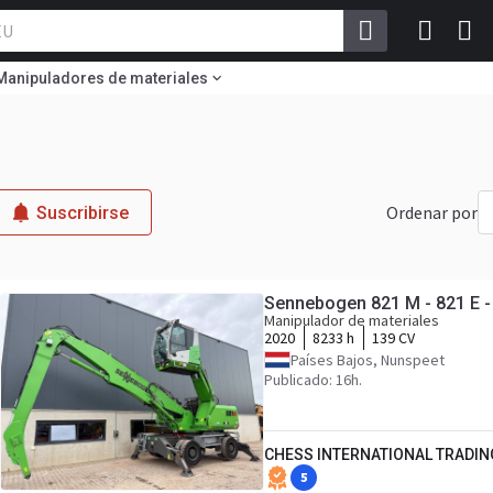
Manipuladores de materiales
Ordenar por
Suscribirse
Sennebogen 821 M - 821 E -
Manipulador de materiales
2020
8233 h
139 CV
Países Bajos, Nunspeet
Publicado: 16h.
CHESS INTERNATIONAL TRADIN
5