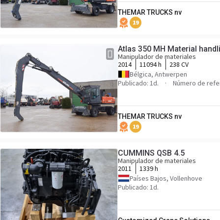
THEMAR TRUCKS nv
19
Atlas 350 MH Material handl
Manipulador de materiales
2014
11094 h
238 CV
Bélgica, Antwerpen
Publicado: 1d.
Número de refe
THEMAR TRUCKS nv
19
CUMMINS QSB 4.5
Manipulador de materiales
2011
1339 h
Países Bajos, Vollenhove
Publicado: 1d.