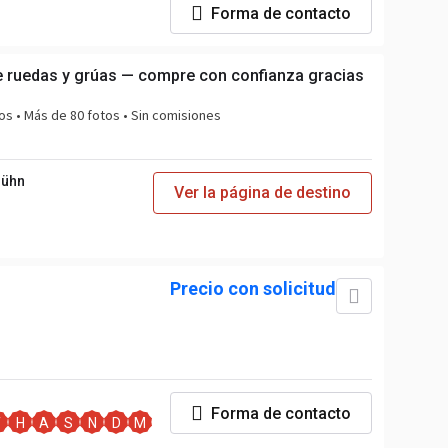
Forma de contacto
 ruedas y grúas — compre con confianza gracias
os • Más de 80 fotos • Sin comisiones
Bühn
Ver la página de destino
Precio con solicitud
Forma de contacto
T
H
A
S
N
D
M