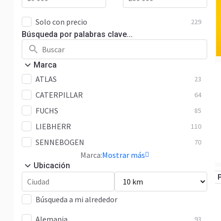
Solo con precio
229
Búsqueda por palabras clave...
Marca
ATLAS
23
CATERPILLAR
64
FUCHS
85
LIEBHERR
110
SENNEBOGEN
70
Marca:
Mostrar más
Ubicación
Búsqueda a mi alrededor
Alemania
93