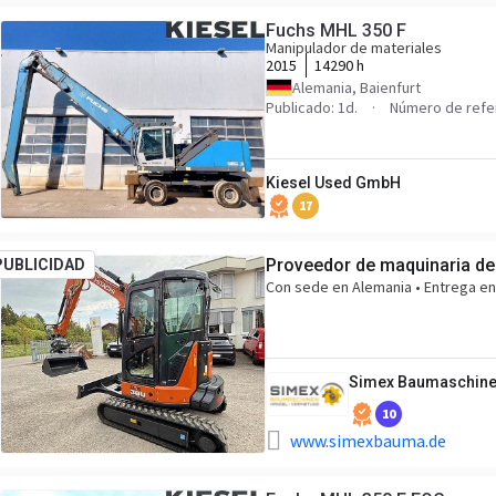
Fuchs MHL 350 F
Manipulador de materiales
2015
14290 h
Alemania, Baienfurt
Publicado: 1d.
Número de refe
Kiesel Used GmbH
17
Proveedor de maquinaria de
PUBLICIDAD
Con sede en Alemania • Entrega en
Simex Baumaschin
10
www.simexbauma.de