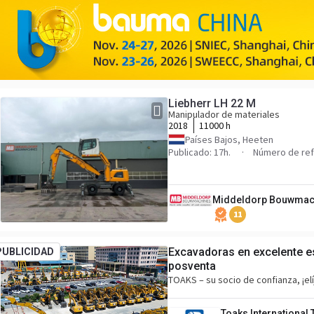
Liebherr LH 22 M
Manipulador de materiales
2018
11000 h
Países Bajos, Heeten
Publicado: 17h.
Número de re
Middeldorp Bouwmac
11
Excavadoras en excelente es
PUBLICIDAD
posventa
TOAKS – su socio de confianza, ¡el
Toaks International