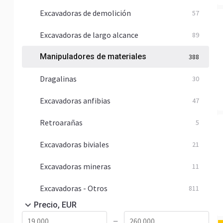
Excavadoras de demolición
57
Excavadoras de largo alcance
89
Manipuladores de materiales
388
Dragalinas
30
Excavadoras anfibias
47
Retroarañas
5
Excavadoras biviales
21
Excavadoras mineras
11
Excavadoras - Otros
811
Precio, EUR
—