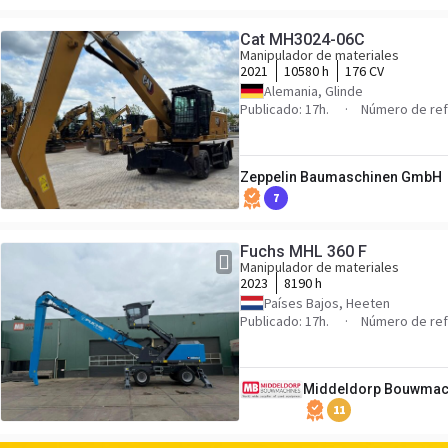
Cat MH3024-06C
Manipulador de materiales
2021
10580 h
176 CV
Alemania, Glinde
Publicado: 17h.
Número de ref
Zeppelin Baumaschinen GmbH
7
Fuchs MHL 360 F
Manipulador de materiales
2023
8190 h
Países Bajos, Heeten
Publicado: 17h.
Número de re
Middeldorp Bouwmac
11