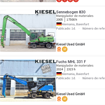
Sennebogen 830
Manipulador de materiales
2005
17500 h
Alemania, Baienfurt
Publicado: 1d.
Número de refe
Kiesel Used GmbH
17
Fuchs MHL 331 F
Manipulador de materiales
2024
2315 h
Alemania, Baienfurt
Publicado: 1d.
Número de refe
Kiesel Used GmbH
17