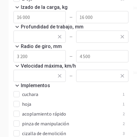
Izado de la carga, kg
—
Profundidad de trabajo, mm
—
Radio de giro, mm
—
Velocidad máxima, km/h
—
Implementos
cuchara
1
hoja
1
acoplamiento rápido
2
pinza de manipulación
2
cizalla de demolición
3