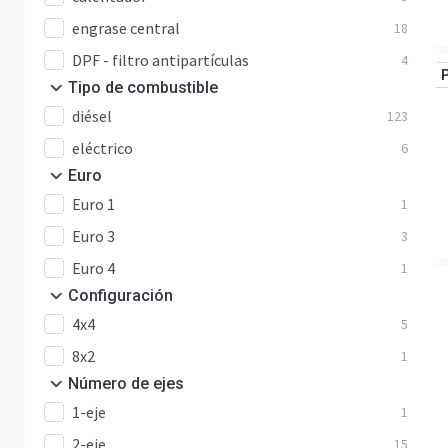
engrase central
18
DPF - filtro antipartículas
4
Tipo de combustible
diésel
123
eléctrico
6
Euro
Euro 1
1
Euro 3
3
Euro 4
1
Configuración
4x4
5
8x2
1
Número de ejes
1-eje
1
2-eje
15