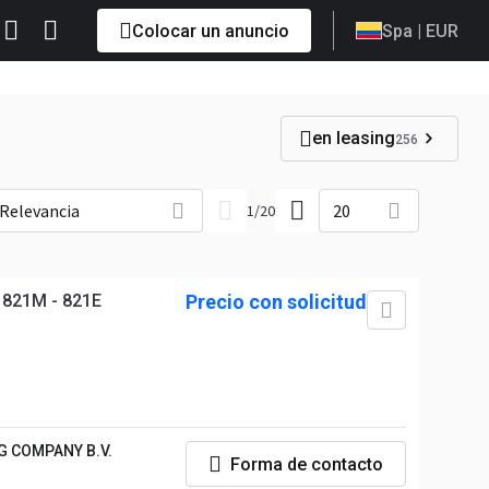
Colocar un anuncio
Spa
| EUR
en leasing
256
Relevancia
20
1
/
20
 821M - 821E
Precio con solicitud
G COMPANY B.V.
Forma de contacto