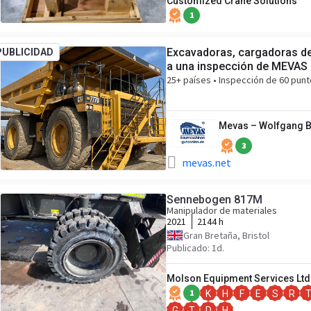
Customized Crane Solutions
1
Excavadoras, cargadoras de
PUBLICIDAD
a una inspección de MEVAS
25+ países • Inspección de 60 punt
Mevas – Wolfgang 
3
mevas.net
Sennebogen 817M
Manipulador de materiales
2021
2144 h
Gran Bretaña, Bristol
Publicado: 1d.
Molson Equipment Services Ltd
1
K
H
F
E
S
R
G
T
D
H