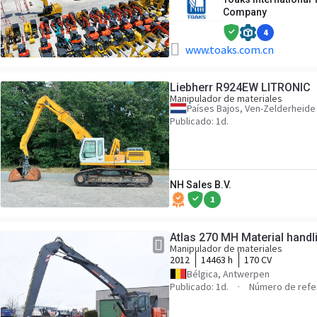
Company
4
www.toaks.com.cn
Liebherr R924EW LITRONIC
Manipulador de materiales
Países Bajos, Ven-Zelderheide
Publicado: 1d.
NH Sales B.V.
1
Atlas 270 MH Material handl
Manipulador de materiales
2012
14463 h
170 CV
Bélgica, Antwerpen
Publicado: 1d.
Número de refe