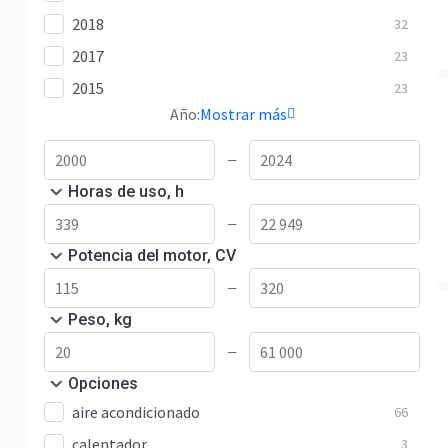
2018
32
2017
23
2015
23
Año:
Mostrar más
—
Horas de uso, h
—
Potencia del motor, CV
—
Peso, kg
—
Opciones
aire acondicionado
66
calentador
3