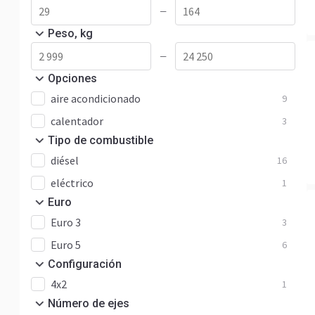
—
Peso, kg
—
Opciones
aire acondicionado
9
calentador
3
Tipo de combustible
diésel
16
eléctrico
1
Euro
Euro 3
3
Euro 5
6
Configuración
4x2
1
Número de ejes