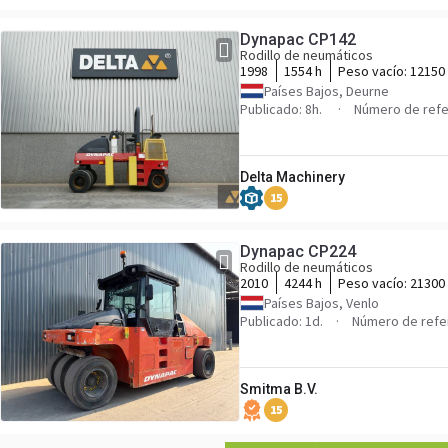
Dynapac CP142
Rodillo de neumáticos
1998
1554 h
Peso vacío:
12150
Países Bajos, Deurne
Publicado: 8h.
Número de refe
Delta Machinery
15
Dynapac CP224
Rodillo de neumáticos
2010
4244 h
Peso vacío:
21300
Países Bajos, Venlo
Publicado: 1d.
Número de refe
Smitma B.V.
15