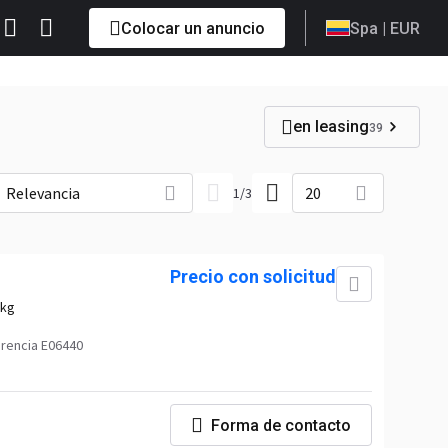
Colocar un anuncio
Spa
| EUR
en leasing
39
Relevancia
20
1
/
3
Precio con solicitud
 kg
rencia E06440
Forma de contacto