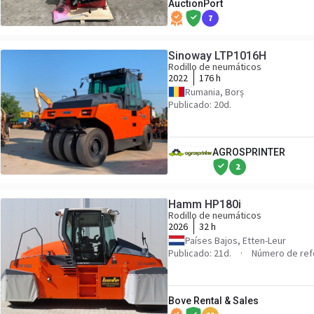
AuctionPort
7
Sinoway LTP1016H
Rodillo de neumáticos
2022
176 h
Rumania, Borș
Publicado: 20d.
AGROSPRINTER
2
Hamm HP180i
Rodillo de neumáticos
2026
32 h
Países Bajos, Etten-Leur
Publicado: 21d.
Número de ref
Bove Rental & Sales