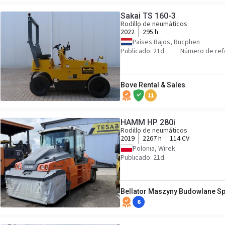
Sakai TS 160-3
Rodillo de neumáticos
2022
295 h
Países Bajos, Rucphen
Publicado: 21d.
Número de ref
Bove Rental & Sales
11
HAMM HP 280i
Rodillo de neumáticos
2019
2267 h
114 CV
Polonia, Wirek
Publicado: 21d.
Bellator Maszyny Budowlane Sp.
6