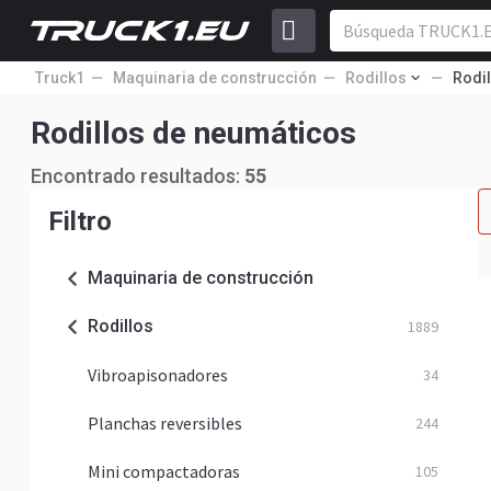
Truck1
Maquinaria de construcción
Rodillos
Rodi
Rodillos de neumáticos
Encontrado resultados:
55
Filtro
Maquinaria de construcción
Rodillos
1889
Vibroapisonadores
34
Planchas reversibles
244
Mini compactadoras
105