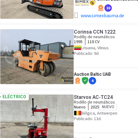
10
www.simexbauma.de
Corinsa CCN 1222
Rodillo de neumáticos
1995
110 CV
Lituania, Vilnius
Publicado: 9d.
Auction Baltic UAB
4
ELÉCTRICO
Starvox AC-TC24
Rodillo de neumáticos
Nuevo
2025
NUEVO
Bélgica, Antwerpen
Publicado: 13d.