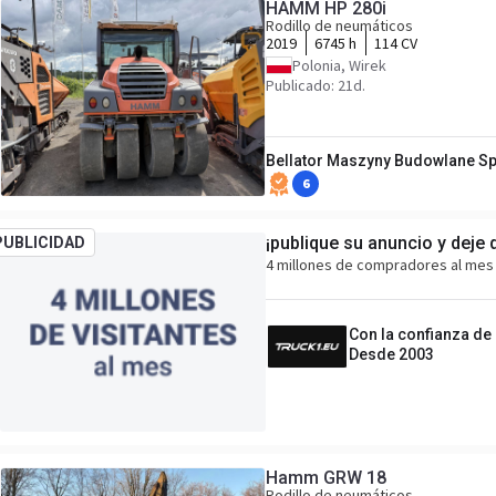
HAMM HP 280i
Rodillo de neumáticos
2019
6745 h
114 CV
Polonia, Wirek
Publicado: 21d.
Bellator Maszyny Budowlane Sp.
6
¡publique su anuncio y deje 
PUBLICIDAD
4 millones de compradores al mes 
Con la confianza de
Desde 2003
Hamm GRW 18
Rodillo de neumáticos