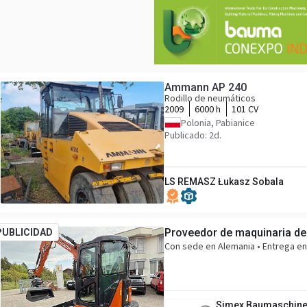
Ammann AP 240
Rodillo de neumáticos
2009
6000 h
101 CV
Polonia, Pabianice
Publicado: 2d.
LS REMASZ Łukasz Sobala
Proveedor de maquinaria de
PUBLICIDAD
Con sede en Alemania • Entrega en
Simex Baumaschin