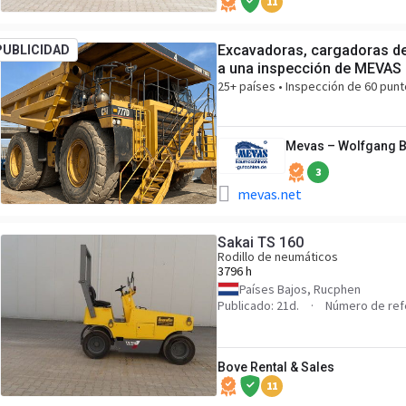
11
Excavadoras, cargadoras de
PUBLICIDAD
a una inspección de MEVAS
25+ países • Inspección de 60 punt
Mevas – Wolfgang 
3
mevas.net
Sakai TS 160
Rodillo de neumáticos
3796 h
Países Bajos, Rucphen
Publicado: 21d.
Número de ref
Bove Rental & Sales
11