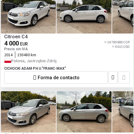
Citroen C4
4 000
≈ 14 789 880 COP
EUR
≈ 4 613 USD
Precio sin IVA
2014
193480 km
Polonia, Jastrzębie-Zdrój
CICHOCKI ADAM P.H.U."FRANC-MAX"
Forma de contacto