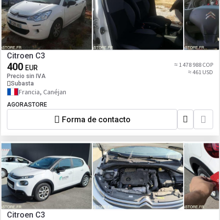
Citroen C3
400
≈ 1 478 988 COP
EUR
≈ 461 USD
Precio sin IVA
Subasta
Francia, Canéjan
AGORASTORE
Forma de contacto
Citroen C3