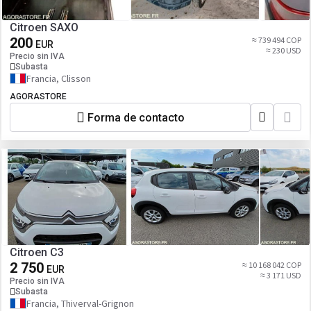
Citroen SAXO
200
≈ 739 494 COP
EUR
≈ 230 USD
Precio sin IVA
Subasta
Francia, Clisson
AGORASTORE
Forma de contacto
Citroen C3
2 750
≈ 10 168 042 COP
EUR
≈ 3 171 USD
Precio sin IVA
Subasta
Francia, Thiverval-Grignon