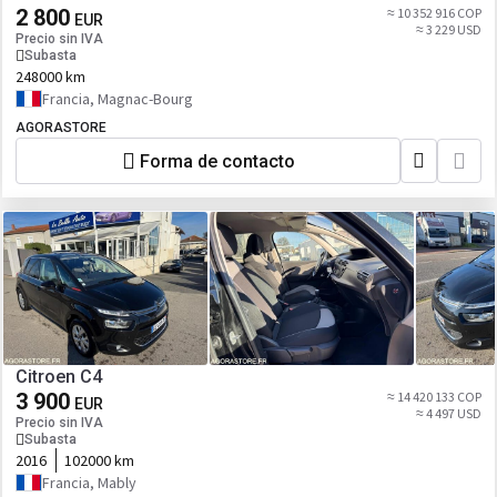
2 800
≈ 10 352 916 COP
EUR
≈ 3 229 USD
Precio sin IVA
Subasta
248000 km
Francia, Magnac-Bourg
AGORASTORE
Forma de contacto
Citroen C4
3 900
≈ 14 420 133 COP
EUR
≈ 4 497 USD
Precio sin IVA
Subasta
2016
102000 km
Francia, Mably