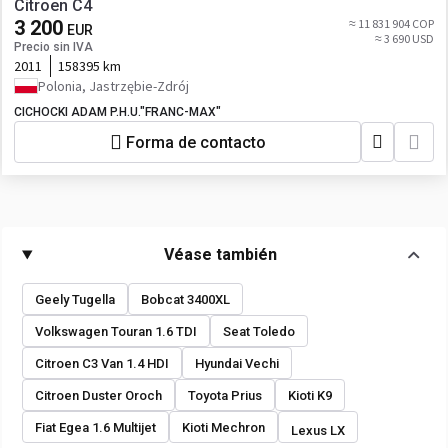
Citroen C4
3 200
≈ 11 831 904 COP
EUR
≈ 3 690 USD
Precio sin IVA
2011
158395 km
Polonia, Jastrzębie-Zdrój
CICHOCKI ADAM P.H.U."FRANC-MAX"
Forma de contacto
Véase también
Geely Tugella
Bobcat 3400XL
Volkswagen Touran 1.6 TDI
Seat Toledo
Citroen C3 Van 1.4 HDI
Hyundai Vechi
Citroen Duster Oroch
Toyota Prius
Kioti K9
Fiat Egea 1.6 Multijet
Kioti Mechron
Lexus LX