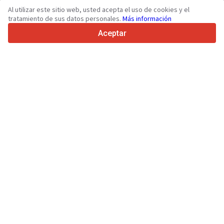
36
Idiomas admitidos
Al utilizar este sitio web, usted acepta el uso de cookies y el
tratamiento de sus datos personales.
Más información
4.7/5
Trustpilot
Aceptar
Para vendedores
Servicios de promoción
Presios de los servicios
Ayuda
Para compradores
Reseñas de marcas
Ferias
Leasing
Información
Sobre Truck1