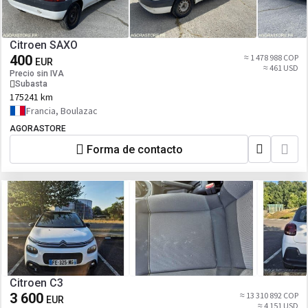
Citroen SAXO
400
≈ 1 478 988 COP
EUR
≈ 461 USD
Precio sin IVA
Subasta
175241 km
Francia, Boulazac
AGORASTORE
Forma de contacto
Citroen C3
3 600
≈ 13 310 892 COP
EUR
≈ 4 151 USD