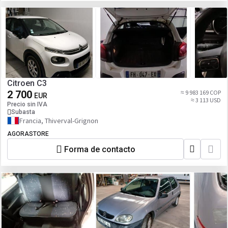
Citroen C3
2 700
≈ 9 983 169 COP
EUR
≈ 3 113 USD
Precio sin IVA
Subasta
Francia, Thiverval-Grignon
AGORASTORE
Forma de contacto