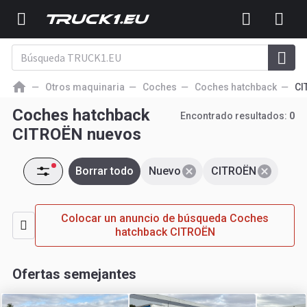
Otros maquinaria
Coches
Coches hatchback
CI
Coches hatchback
Encontrado resultados:
0
CITROËN nuevos
Borrar todo
Nuevo
CITROËN
Colocar un anuncio de búsqueda Coches
hatchback CITROËN
Ofertas semejantes