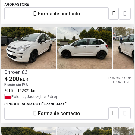
AGORASTORE
Forma de contacto
Citroen C3
4 200
≈ 15 529 374 COP
EUR
≈ 4 843 USD
Precio sin IVA
2016
142321 km
Polonia, Jastrzębie-Zdrój
CICHOCKI ADAM P.H.U."FRANC-MAX"
Forma de contacto