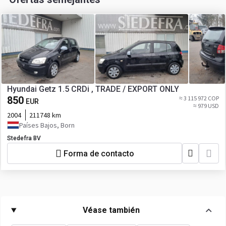
Hyundai Getz 1.5 CRDi , TRADE / EXPORT ONLY
850
≈ 3 115 972 COP
EUR
≈ 979 USD
2004
211748 km
Países Bajos, Born
Stedefra BV
Forma de contacto
Véase también