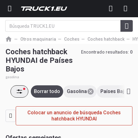
Otros maquinaria
Coches
Coches hatchback
HY
Coches hatchback
Encontrado resultados:
0
HYUNDAI de Países
Bajos
gasolina
Borrar todo
Gasolina
Países Bajos
Colocar un anuncio de búsqueda Coches
hatchback HYUNDAI
Ofertas semejantes