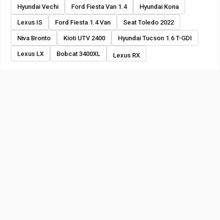
Hyundai Vechi
Ford Fiesta Van 1.4
Hyundai Kona
Lexus IS
Ford Fiesta 1.4 Van
Seat Toledo 2022
Niva Bronto
Kioti UTV 2400
Hyundai Tucson 1.6 T-GDI
Lexus LX
Bobcat 3400XL
Lexus RX