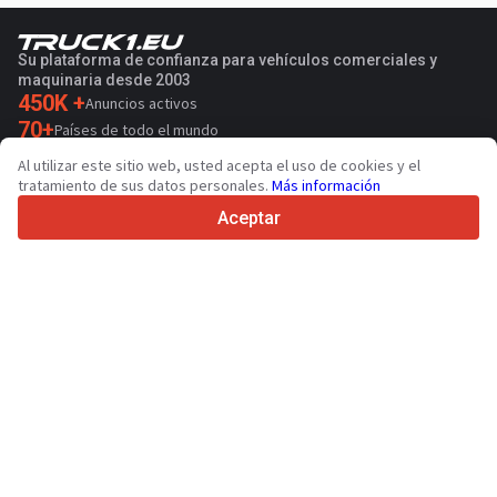
Su plataforma de confianza para vehículos comerciales y
maquinaria desde 2003
450K +
Anuncios activos
70+
Países de todo el mundo
36
Idiomas admitidos
Al utilizar este sitio web, usted acepta el uso de cookies y el
tratamiento de sus datos personales.
Más información
4.7/5
Trustpilot
Aceptar
Para vendedores
Servicios de promoción
Presios de los servicios
Ayuda
Para compradores
Reseñas de marcas
Ferias