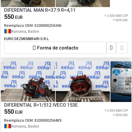
DIFERENTIAL MAN R=37:9 R=4,11
550
≈ 2 033 608 COP
EUR
≈ 634 USD
Reemplaza OEM:
8200000256366
Rumania, Badon
EURO DEZMEMBRARI S.R.L.
Forma de contacto
DIFERENTIAL R=1/512 IVECO 153E
550
≈ 2 033 608 COP
EUR
≈ 634 USD
Reemplaza OEM:
8200000256489
Rumania, Badon