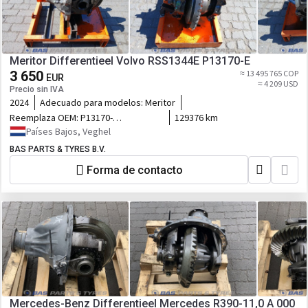
Meritor Differentieel Volvo RSS1344E P13170-E
3 650
≈ 13 495 765 COP
EUR
≈ 4 209 USD
Precio sin IVA
2024
Adecuado para modelos:
Meritor
Reemplaza OEM:
P13170-
129376 km
E,RSS1244B,RSS1352A,20836786,22150187,21597139,7420836786,7422150
Países Bajos, Veghel
BAS PARTS & TYRES B.V.
Forma de contacto
Mercedes-Benz Differentieel Mercedes R390-11,0 A 000