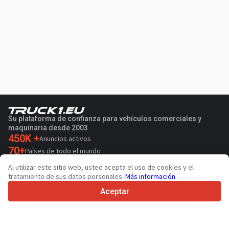
Su plataforma de confianza para vehículos comerciales y
maquinaria desde 2003
450K +
Anuncios activos
70+
Países de todo el mundo
36
Idiomas admitidos
Al utilizar este sitio web, usted acepta el uso de cookies y el
tratamiento de sus datos personales.
Más información
4.7/5
Trustpilot
Aceptar
Para vendedores