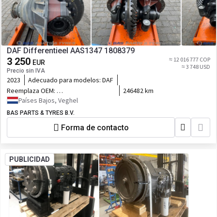
DAF Differentieel AAS1347 1808379
3 250
≈ 12 016 777 COP
EUR
≈ 3 748 USD
Precio sin IVA
2023
Adecuado para modelos:
DAF
Reemplaza OEM:
246482 km
1808379,2312498,AAS1347
Países Bajos, Veghel
Rat.4.10,294.412
BAS PARTS & TYRES B.V.
Forma de contacto
PUBLICIDAD