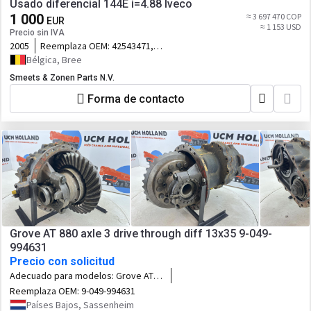
Usado diferencial 144E i=4.88 Iveco
1 000
≈ 3 697 470 COP
EUR
≈ 1 153 USD
Precio sin IVA
2005
Reemplaza OEM:
42543471,
A93200A8269488, A93200
Bélgica, Bree
Smeets & Zonen Parts N.V.
Forma de contacto
Grove AT 880 axle 3 drive through diff 13x35 9-049-
994631
Precio con solicitud
Adecuado para modelos:
Grove AT
880
Reemplaza OEM:
9-049-994631
Países Bajos, Sassenheim