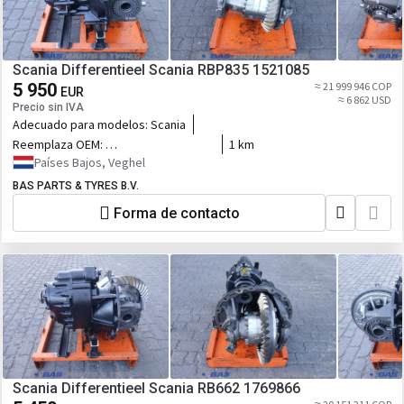
Scania Differentieel Scania RBP835 1521085
5 950
≈ 21 999 946 COP
EUR
≈ 6 862 USD
Precio sin IVA
Adecuado para modelos:
Scania
Reemplaza OEM:
1 km
1521085,574577,1414563,1521077,1940704,1531355,2591632
Países Bajos, Veghel
BAS PARTS & TYRES B.V.
Forma de contacto
Scania Differentieel Scania RB662 1769866