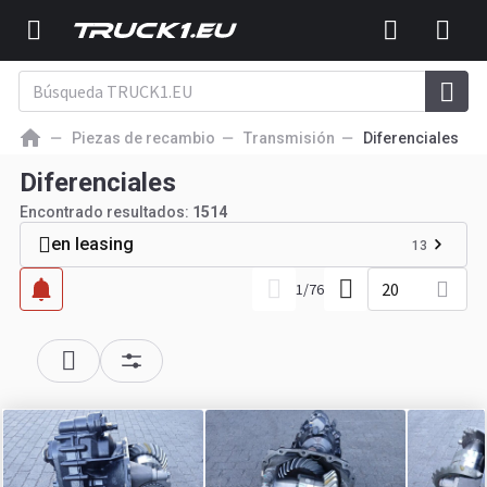
Piezas de recambio
Transmisión
Diferenciales
Diferenciales
Encontrado resultados:
1514
en leasing
13
20
1
/
76