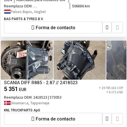
Reemplaza OEM:
506886 km
1873441,1873441R,1873309,2312481,1873442,2312481R
Países Bajos, Veghel
BAS PARTS & TYRES B.V.
Forma de contacto
SCANIA DIFF R885 - 2.87 // 2418523
5 351
≈ 19 785 161 COP
EUR
≈ 6 171 USD
Reemplaza OEM:
2418523 | 573053
Dinamarca, Tappernøje
KNL TRUCKPARTS ApS
Forma de contacto