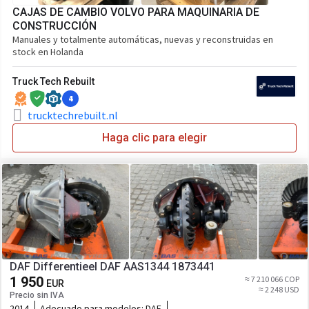
CAJAS DE CAMBIO VOLVO PARA MAQUINARIA DE
CONSTRUCCIÓN
Manuales y totalmente automáticas, nuevas y reconstruidas en
stock en Holanda
Truck Tech Rebuilt
4
trucktechrebuilt.nl
Haga clic para elegir
DAF Differentieel DAF AAS1344 1873441
1 950
≈ 7 210 066 COP
EUR
≈ 2 248 USD
Precio sin IVA
2014
Adecuado para modelos:
DAF