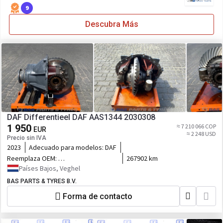
9
Descubra Más
DAF Differentieel DAF AAS1344 2030308
1 950
≈ 7 210 066 COP
EUR
≈ 2 248 USD
Precio sin IVA
2023
Adecuado para modelos:
DAF
Reemplaza OEM:
267902 km
2030308,2302506,2430911
Países Bajos, Veghel
BAS PARTS & TYRES B.V.
Forma de contacto