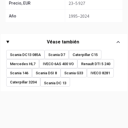
23–5 927
Precio, EUR
1995–2024
Año
Véase también
Scania DC13 085A
Scania D7
Caterpillar C15
Mercedes HL7
IVECO 6AS 400 VO
Renault DTI 5 240
Scania 146
Scania DSI 8
Scania G33
IVECO 8281
Caterpillar 3204
Scania DC 13