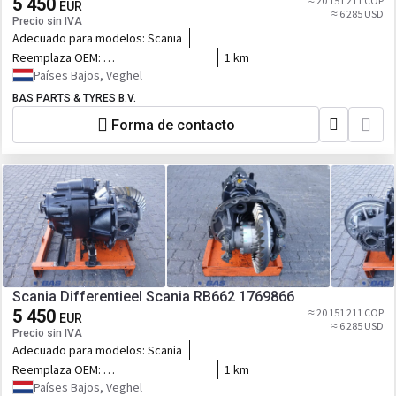
5 450
≈ 20 151 211 COP
EUR
≈ 6 285 USD
Precio sin IVA
Adecuado para modelos:
Scania
Reemplaza OEM:
1 km
1769866,574531,574530,574624/30/31/32
Países Bajos, Veghel
BAS PARTS & TYRES B.V.
Forma de contacto
Scania Differentieel Scania RB662 1769866
5 450
≈ 20 151 211 COP
EUR
≈ 6 285 USD
Precio sin IVA
Adecuado para modelos:
Scania
Reemplaza OEM:
1 km
1769866,574531,574530,574624/30/31/32
Países Bajos, Veghel