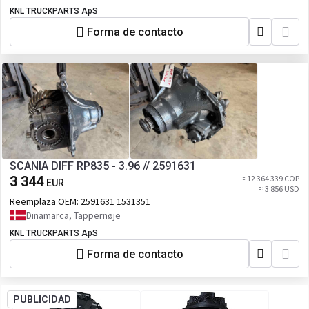
KNL TRUCKPARTS ApS
Forma de contacto
SCANIA DIFF RP835 - 3.96 // 2591631
3 344
≈ 12 364 339 COP
EUR
≈ 3 856 USD
Reemplaza OEM:
2591631 1531351
Dinamarca, Tappernøje
KNL TRUCKPARTS ApS
Forma de contacto
PUBLICIDAD