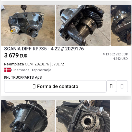
SCANIA DIFF RP735 - 4.22 // 2029176
3 679
≈ 13 602 992 COP
EUR
≈ 4 242 USD
Reemplaza OEM:
2029176 | 573172
Dinamarca, Tappernøje
KNL TRUCKPARTS ApS
Forma de contacto