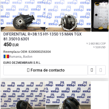
DIFERENTIAL R=38:15 HY-1350 15 MAN TGX
81.35010.6301
450
≈ 1 663 861 COP
EUR
≈ 518 USD
Reemplaza OEM:
8200000256304
Rumania, Badon
EURO DEZMEMBRARI S.R.L.
Forma de contacto