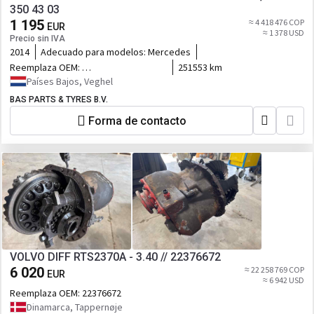
350 43 03
1 195
≈ 4 418 476 COP
EUR
≈ 1 378 USD
Precio sin IVA
2014
Adecuado para modelos:
Mercedes
Reemplaza OEM:
251553 km
0003504303,9733500223,0003507439,A
Países Bajos, Veghel
000 350 43 03,A 000 350
BAS PARTS & TYRES B.V.
4303,A0003504303,000 350 43 03,A
973 350 02 23,A 973 350
Forma de contacto
0223,A9733500223,973 350 02 23,A
000 350 74 39,A 000 350
7439,A0003507439,000 350 74 39
VOLVO DIFF RTS2370A - 3.40 // 22376672
6 020
≈ 22 258 769 COP
EUR
≈ 6 942 USD
Reemplaza OEM:
22376672
Dinamarca, Tappernøje