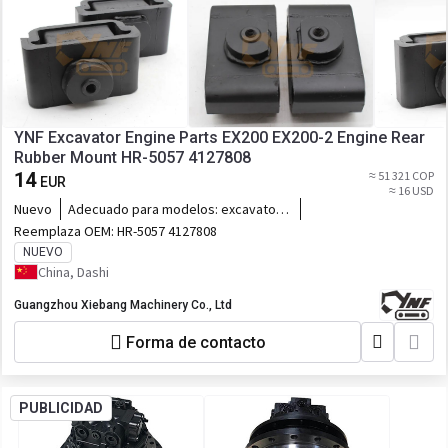
YNF Excavator Engine Parts EX200 EX200-2 Engine Rear
Rubber Mount HR-5057 4127808
14
≈ 51 321 COP
EUR
≈ 16 USD
Nuevo
Adecuado para modelos:
excavator,
EX200 EX200-2
Reemplaza OEM:
HR-5057 4127808
NUEVO
China, Dashi
Guangzhou Xiebang Machinery Co., Ltd
Forma de contacto
PUBLICIDAD