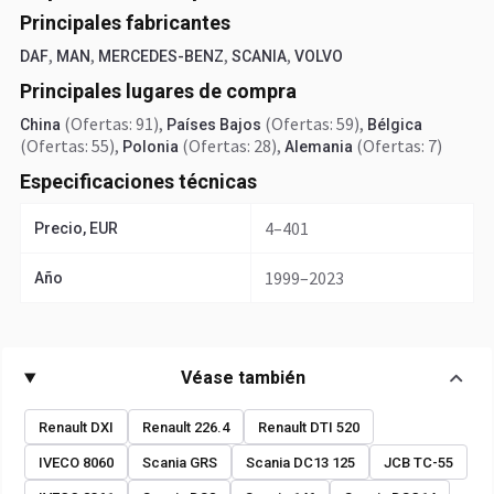
Principales fabricantes
,
,
,
,
DAF
MAN
MERCEDES-BENZ
SCANIA
VOLVO
Principales lugares de compra
(Ofertas: 91)
,
(Ofertas: 59)
,
China
Países Bajos
Bélgica
(Ofertas: 55)
,
(Ofertas: 28)
,
(Ofertas: 7)
Polonia
Alemania
Especificaciones técnicas
4–401
Precio, EUR
1999–2023
Año
Véase también
Renault DXI
Renault 226.4
Renault DTI 520
IVECO 8060
Scania GRS
Scania DC13 125
JCB TC-55