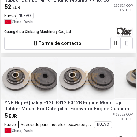
52
≈ 190 624 COP
EUR
≈ 59 USD
Nuevo
NUEVO
China, Dashi
Guangzhou Xiebang Machinery Co., Ltd
Forma de contacto
YNF High-Quality E120 E312 E312B Engine Mount Up
Rubber Mount For Caterpillar Excavator Engine Cushion
5
≈ 18 329 COP
EUR
≈ 5 USD
Nuevo
Adecuado para modelos:
excavator,
NUEVO
E120 E312 E312B
China, Dashi