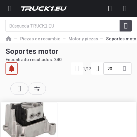
Piezas de recambio
Motor y piezas
Soportes moto
Soportes motor
Encontrado resultados:
240
20
1
/
12