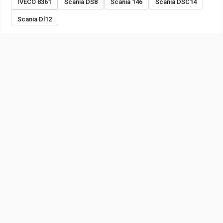
IVECO 8361
Scania DS8
Scania 146
Scania DSC14
Scania Dl12