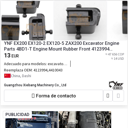
YNF EX200 EX120-2 EX120-5 ZAX200 Excavator Engine
Parts 4BD1-T Engine Mount Rubber Front 4123994
4410043
13
≈ 47 656 COP
EUR
≈ 14 USD
Adecuado para modelos:
excavator,
EX200 EX120-2 EX120-5 ZAX200
Reemplaza OEM:
4123994,4410043
China, Dashi
Guangzhou Xiebang Machinery Co., Ltd
Forma de contacto
PUBLICIDAD