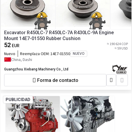
Excavator R450LC-7 R450LC-7A R430LC-9A Engine
Mount 14E7-01550 Rubber Cushion
52
≈ 190 624 COP
EUR
≈ 59 USD
Nuevo
Reemplaza OEM:
14E7-01550
NUEVO
China, Dashi
Guangzhou Xiebang Machinery Co., Ltd
Forma de contacto
PUBLICIDAD