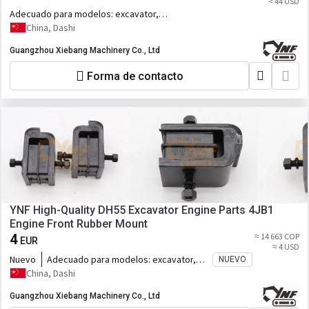
≈ 44 USD
Adecuado para modelos:
excavator,
117-63-10
China, Dashi
Guangzhou Xiebang Machinery Co., Ltd
Forma de contacto
YNF High-Quality DH55 Excavator Engine Parts 4JB1
Engine Front Rubber Mount
4
≈ 14 663 COP
EUR
≈ 4 USD
Nuevo
Adecuado para modelos:
excavator,
NUEVO
4JB1 Engine
China, Dashi
Guangzhou Xiebang Machinery Co., Ltd