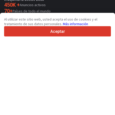
450K +
Anuncios activos
70+
Países de todo el mundo
36
Idiomas admitidos
Al utilizar este sitio web, usted acepta el uso de cookies y el
tratamiento de sus datos personales.
Más información
4.7/5
Trustpilot
Aceptar
Para vendedores
Servicios de promoción
Presios de los servicios
Ayuda
Para compradores
Reseñas de marcas
Ferias
Leasing