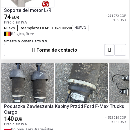
Soporte del motor L/R
74
≈ 271 272 COP
EUR
≈ 85 USD
Precio sin IVA
Nuevo
Reemplaza OEM:
81962100598
NUEVO
Bélgica, Bree
Smeets & Zonen Parts N.V.
Forma de contacto
Poduszka Zawieszenia Kabiny Przód Ford F-Max Trucks
Cargo
140
≈ 513 219 COP
EUR
≈ 161 USD
Precio sin IVA
Polonia, Łąki Bratiańskie