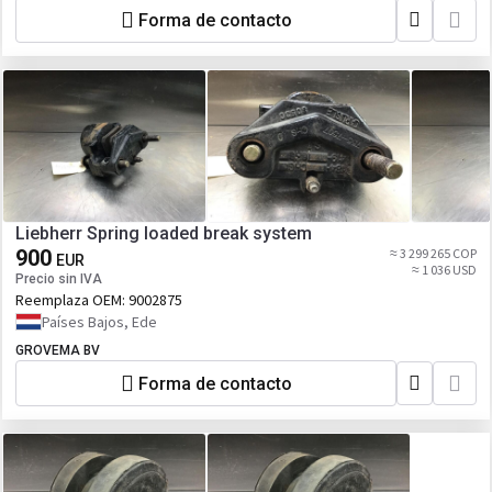
Forma de contacto
Liebherr Spring loaded break system
900
≈ 3 299 265 COP
EUR
≈ 1 036 USD
Precio sin IVA
Reemplaza OEM:
9002875
Países Bajos, Ede
GROVEMA BV
Forma de contacto