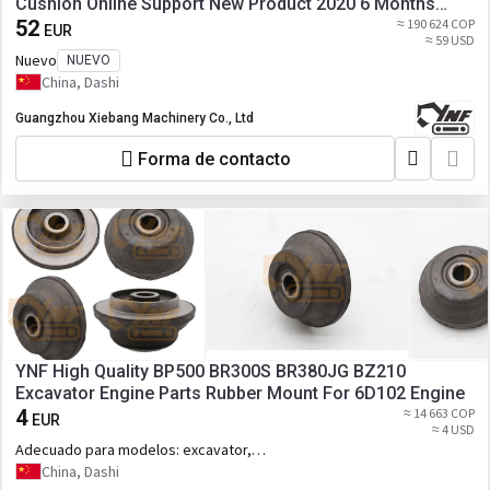
Cushion Online Support New Product 2020 6 Months
CN;GUA YNF
52
≈ 190 624 COP
EUR
≈ 59 USD
Nuevo
NUEVO
China, Dashi
Guangzhou Xiebang Machinery Co., Ltd
Forma de contacto
YNF High Quality BP500 BR300S BR380JG BZ210
Excavator Engine Parts Rubber Mount For 6D102 Engine
4
≈ 14 663 COP
EUR
≈ 4 USD
Adecuado para modelos:
excavator,
6D102
China, Dashi