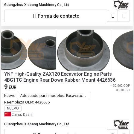
Guangzhou Xiebang Machinery Co., Ltd
Forma de contacto
YNF High-Quality ZAX120 Excavator Engine Parts
4BG1TC Engine Rear Down Rubber Mount 4426636
9
≈ 32 992 COP
EUR
≈ 10 USD
Nuevo
Adecuado para modelos:
Excavator
ZAX120, 4BG1TC Engine
Reemplaza OEM:
4426636
NUEVO
China, Dashi
Guangzhou Xiebang Machinery Co., Ltd