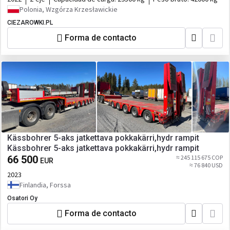
Polonia, Wzgórza Krzesławickie
CIEZAROWKI.PL
Forma de contacto
Kässbohrer 5-aks jatkettava pokkakärri,hydr rampit
Kässbohrer 5-aks jatkettava pokkakärri,hydr rampit
66 500
≈ 245 115 675 COP
EUR
≈ 76 840 USD
2023
Finlandia, Forssa
Osatori Oy
Forma de contacto