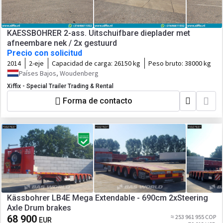
KAESSBOHRER 2-ass. Uitschuifbare dieplader met
afneembare nek / 2x gestuurd
Precio con solicitud
2014
2-eje
Capacidad de carga:
26150 kg
Peso bruto:
38000 kg
Países Bajos, Woudenberg
Xiffix - Special Trailer Trading & Rental
Forma de contacto
Kässbohrer LB4E Mega Extendable - 690cm 2xSteering
Axle Drum brakes
68 900
≈ 253 961 955 COP
EUR