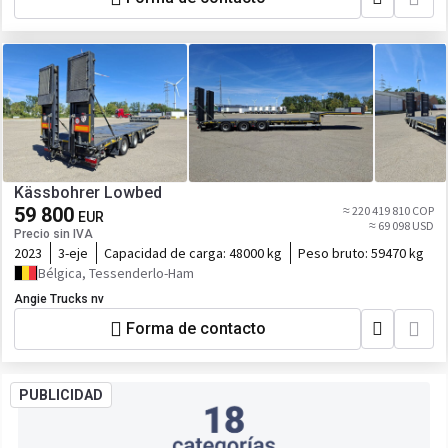
Kässbohrer Lowbed
59 800
≈ 220 419 810 COP
EUR
≈ 69 098 USD
Precio sin IVA
2023
3-eje
Capacidad de carga:
48000 kg
Peso bruto:
59470 kg
Bélgica, Tessenderlo-Ham
Angie Trucks nv
Forma de contacto
PUBLICIDAD