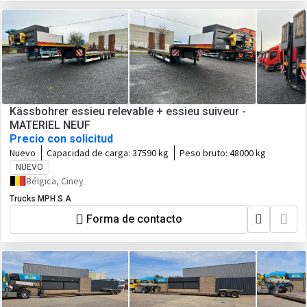
Kässbohrer essieu relevable + essieu suiveur -
MATERIEL NEUF
Precio con solicitud
Nuevo
Capacidad de carga:
37590 kg
Peso bruto:
48000 kg
NUEVO
Bélgica, Ciney
Trucks MPH S.A
Forma de contacto