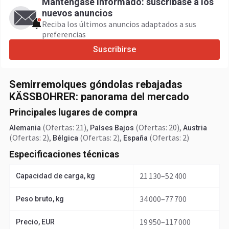
Manténgase informado: suscríbase a los
nuevos anuncios
Reciba los últimos anuncios adaptados a sus
preferencias
Suscribirse
Semirremolques góndolas rebajadas
KÄSSBOHRER: panorama del mercado
Principales lugares de compra
(Ofertas: 21)
,
(Ofertas: 20)
,
Alemania
Países Bajos
Austria
(Ofertas: 2)
,
(Ofertas: 2)
,
(Ofertas: 2)
Bélgica
España
Especificaciones técnicas
21 130–52 400
Capacidad de carga, kg
34 000–77 700
Peso bruto, kg
19 950–117 000
Precio, EUR