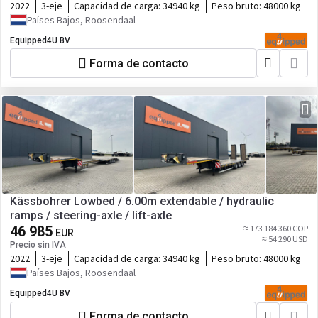
2022
3-eje
Capacidad de carga:
34940 kg
Peso bruto:
48000 kg
Países Bajos, Roosendaal
Equipped4U BV
Forma de contacto
Kässbohrer Lowbed / 6.00m extendable / hydraulic
ramps / steering-axle / lift-axle
46 985
≈ 173 184 360 COP
EUR
≈ 54 290 USD
Precio sin IVA
2022
3-eje
Capacidad de carga:
34940 kg
Peso bruto:
48000 kg
Países Bajos, Roosendaal
Equipped4U BV
Forma de contacto