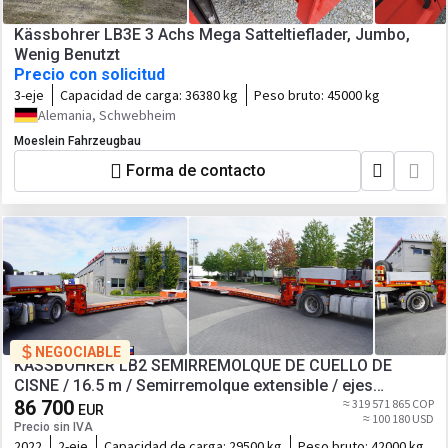
Kässbohrer LB3E 3 Achs Mega Satteltieflader, Jumbo,
Wenig Benutzt
Precio con solicitud
3-eje
Capacidad de carga:
36380 kg
Peso bruto:
45000 kg
Alemania, Schwebheim
Moeslein Fahrzeugbau
Forma de contacto
NEGOCIABLE
KÄSSBOHRER LB2 SEMIRREMOLQUE DE CUELLO DE
CISNE / 16.5 m / Semirremolque extensible / ejes
direccionales / 2 unidades
86 700
≈ 319 571 865 COP
EUR
≈ 100 180 USD
Precio sin IVA
2022
2-eje
Capacidad de carga:
29500 kg
Peso bruto:
42000 kg