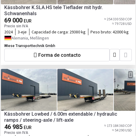
Kässbohrer K.SLA.HS tele Tieflader mit hydr.
Schwanenhals
69 000
≈ 254 330 550 COP
EUR
≈ 79 728 USD
Precio sin IVA
2024
3-eje
Capacidad de carga:
29380 kg
Peso bruto:
42000 kg
Alemania, Meßlingen
Wiese Transporttechnik Gmbh
Forma de contacto
Kässbohrer Lowbed / 6.00m extendable / hydraulic
ramps / steering-axle / lift-axle
46 985
≈ 173 184 360 COP
EUR
≈ 54 290 USD
Precio sin IVA