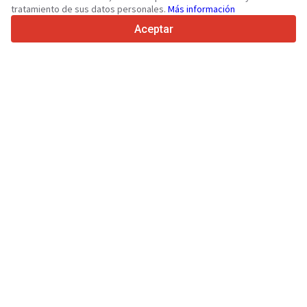
tratamiento de sus datos personales.
Más información
4.7/5
Trustpilot
Aceptar
Para vendedores
Servicios de promoción
Presios de los servicios
Ayuda
Para compradores
Reseñas de marcas
Ferias
Leasing
Información
Sobre Truck1
Blog