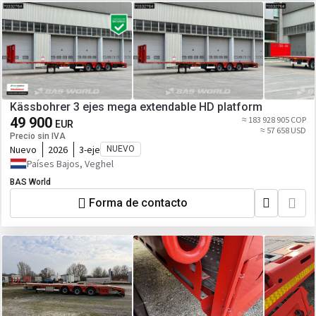
Kässbohrer 3 ejes mega extendable HD platform
49 900
≈ 183 928 905 COP
EUR
≈ 57 658 USD
Precio sin IVA
Nuevo
2026
3-eje
NUEVO
Países Bajos, Veghel
BAS World
Forma de contacto