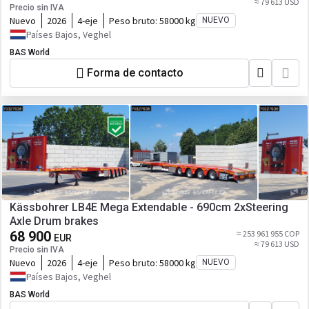
≈ 79 613 USD
Precio sin IVA
Nuevo
2026
4-eje
Peso bruto:
58000 kg
NUEVO
Países Bajos, Veghel
BAS World
Forma de contacto
Kässbohrer LB4E Mega Extendable - 690cm 2xSteering
Axle Drum brakes
68 900
≈ 253 961 955 COP
EUR
≈ 79 613 USD
Precio sin IVA
Nuevo
2026
4-eje
Peso bruto:
58000 kg
NUEVO
Países Bajos, Veghel
BAS World