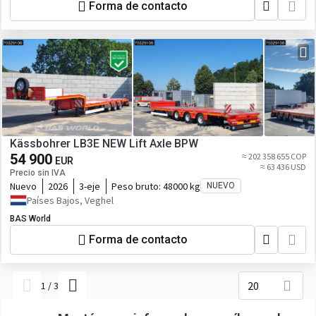
Forma de contacto
Kässbohrer LB3E NEW Lift Axle BPW
54 900
≈ 202 358 655 COP
EUR
≈ 63 436 USD
Precio sin IVA
Nuevo
2026
3-eje
Peso bruto:
48000 kg
NUEVO
Países Bajos, Veghel
BAS World
Forma de contacto
20
1
/
3