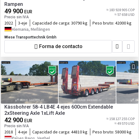
Rampen
49 900
≈ 183 928 905 COP
EUR
≈ 57 658 USD
Precio sin IVA
2022
3-eje
Capacidad de carga:
30790 kg
Peso bruto:
42000 kg
Alemania, Meßlingen
Wiese Transporttechnik Gmbh
Forma de contacto
Kässbohrer 58-4 LB4E 4 ejes 600cm Extendable
2xSteering Axle 1xLift Axle
42 900
≈ 158 127 255 COP
EUR
≈ 49 570 USD
Precio sin IVA
2018
4-eje
Capacidad de carga:
44810 kg
Peso bruto:
58000 kg
Países Bajos, Veghel