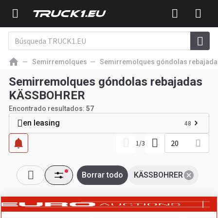
Semirremolques
Semirremolques góndolas rebajada
Semirremolques góndolas rebajadas
KÄSSBOHRER
Encontrado resultados:
57
en leasing
48
20
1
/
3
Borrar todo
KÄSSBOHRER