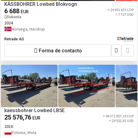
KÄSSBOHRER Lowbed Blokvogn
6 688
≈ 24 651 633 COP
EUR
≈ 7 727 USD
Subasta
2024
Noruega, Havdrup
Retrade AS
Forma de contacto
kaessbohrer Lowbed LB5E
25 576,76
≈ 94 271 857,19 COP
EUR
≈ 29 552,81 USD
2016
Polonia, Wola