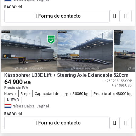
BAS World
Forma de contacto
Kässbohrer LB3E Lift + Steering Axle Extandable 520cm
64 900
≈ 239 218 155 COP
EUR
≈ 74 991 USD
Precio sin IVA
Nuevo
3-eje
Capacidad de carga:
36060 kg
Peso bruto:
48000 kg
NUEVO
Países Bajos, Veghel
BAS World
Forma de contacto