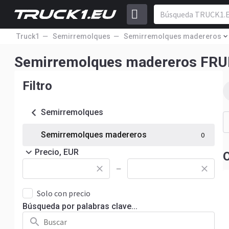
Truck1
Semirremolques
Semirremolques madereros
Semirremolques madereros FR
Filtro
Semirremolques
Semirremolques madereros
0
Precio, EUR
O
—
Solo con precio
Búsqueda por palabras clave...