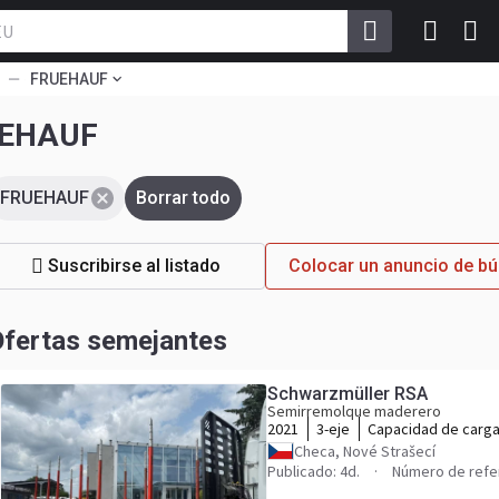
FRUEHAUF
UEHAUF
FRUEHAUF
Borrar todo
Suscribirse al listado
Colocar un anuncio de 
fertas semejantes
Schwarzmüller RSA
Semirremolque maderero
2021
3-eje
Capacidad de carg
Checa, Nové Strašecí
Publicado: 4d.
Número de refe