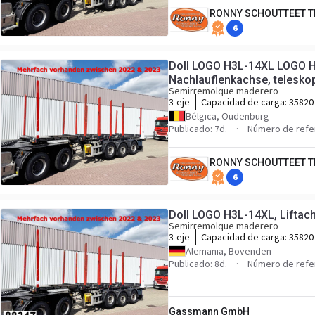
RONNY SCHOUTTEET T
6
Doll LOGO H3L-14XL LOGO H
Nachlauflenkachse, telesko
Semirremolque maderero
3-eje
Capacidad de carga:
35820
Bélgica, Oudenburg
Publicado: 7d.
Número de refe
RONNY SCHOUTTEET T
6
Doll LOGO H3L-14XL, Liftac
Semirremolque maderero
3-eje
Capacidad de carga:
35820
Alemania, Bovenden
Publicado: 8d.
Número de refe
Gassmann GmbH