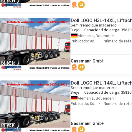
21
Doll LOGO H3L-14XL, Liftac
Semirremolque maderero
3-eje
Capacidad de carga:
35820
Alemania, Bovenden
Publicado: 8d.
Número de refe
Gassmann GmbH
21
Doll LOGO H3L-14XL, Liftac
Semirremolque maderero
3-eje
Capacidad de carga:
35820
Alemania, Bovenden
Publicado: 8d.
Número de refe
Gassmann GmbH
21