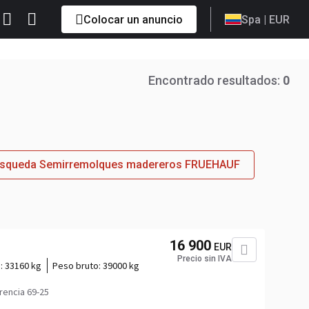
Colocar un anuncio
Spa
| EUR
Encontrado resultados:
0
búsqueda Semirremolques madereros FRUEHAUF
16 900
EUR
Precio sin IVA
a:
33160 kg
Peso bruto:
39000 kg
rencia 69-25