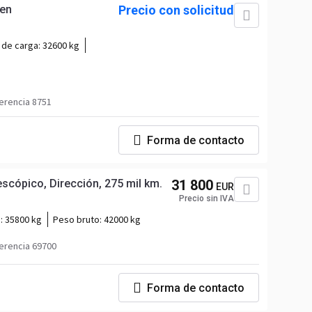
gen
Precio con solicitud
 de carga:
32600 kg
erencia 8751
Forma de contacto
cópico, Dirección, 275 mil km.
31 800
EUR
Precio sin IVA
a:
35800 kg
Peso bruto:
42000 kg
erencia 69700
Forma de contacto