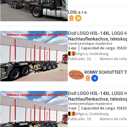
LOSL s.r.o.
20
Doll LOGO H3L-14XL LOGO H
Nachlauflenkachse, telesko
Semirremolque maderero
3-eje
Capacidad de carga:
35820
Bélgica, Oudenburg
Publicado: 7d.
Número de refe
RONNY SCHOUTTEET T
6
Doll LOGO H3L-14XL LOGO H
Nachlauflenkachse, telesko
Semirremolque maderero
3-eje
Capacidad de carga:
35820
Bélgica, Oudenburg
Publicado: 7d.
Número de refe