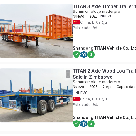
TITAN 3 Axle Timber Trailer 
Semirremolque maderero
Nuevo
2025
NUEVO
China, Li Xia Qu
Publicado: 9d.
Shandong TITAN Vehicle Co., Lt
1
TITAN 2 Axle Wood Log Traile
Sale In Zimbabwe
Semirremolque maderero
Nuevo
2025
2-eje
Capacidad
NUEVO
China, Li Xia Qu
Publicado: 9d.
Shandong TITAN Vehicle Co., Lt
1