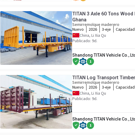
TITAN 3 Axle 60 Tons Wood L
Ghana
Semirremolque maderero
Nuevo
2026
3-eje
Capacidad
China, Li Xia Qu
Publicado: 9d.
Shandong TITAN Vehicle Co., Lt
1
TITAN Log Transport Timber 
Semirremolque maderero
Nuevo
2026
3-eje
Capacidad
China, Li Xia Qu
Publicado: 9d.
Shandong TITAN Vehicle Co., Lt
1