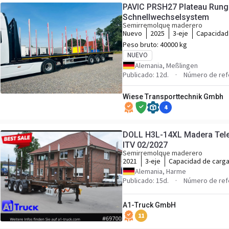
PAVIC PRSH27 Plateau Run
Schnellwechselsystem
Semirremolque maderero
Nuevo
2025
3-eje
Capacidad
Peso bruto:
40000 kg
NUEVO
Alemania, Meßlingen
Publicado: 12d.
Número de ref
Wiese Transporttechnik Gmbh
4
DOLL H3L-14XL Madera Teles
ITV 02/2027
Semirremolque maderero
2021
3-eje
Capacidad de carg
Alemania, Harme
Publicado: 15d.
Número de ref
A1-Truck GmbH
11