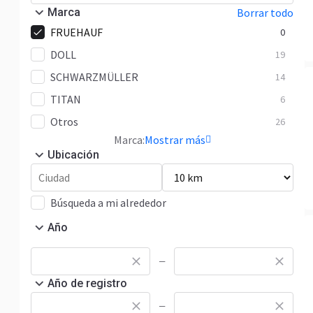
Marca
Borrar todo
FRUEHAUF
0
DOLL
19
SCHWARZMÜLLER
14
TITAN
6
Otros
26
Marca:
Mostrar más
Ubicación
Búsqueda a mi alrededor
Año
—
Año de registro
—