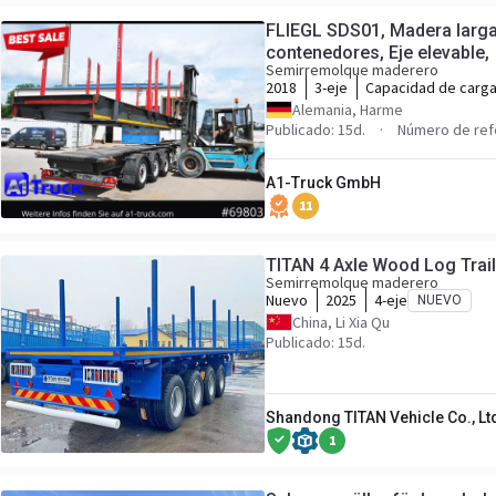
FLIEGL SDS01, Madera larga
contenedores, Eje elevable,
Semirremolque maderero
2018
3-eje
Capacidad de carg
Alemania, Harme
Publicado: 15d.
Número de ref
A1-Truck GmbH
11
TITAN 4 Axle Wood Log Traile
Semirremolque maderero
Nuevo
2025
4-eje
NUEVO
China, Li Xia Qu
Publicado: 15d.
Shandong TITAN Vehicle Co., Lt
1