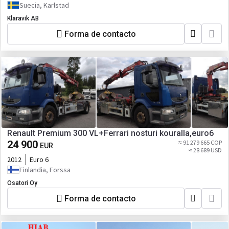
Suecia, Karlstad
Klaravik AB
Forma de contacto
Renault Premium 300 VL+Ferrari nosturi kouralla,euro6
24 900
≈ 91 279 665 COP
EUR
≈ 28 689 USD
2012
Euro 6
Finlandia, Forssa
Osatori Oy
Forma de contacto