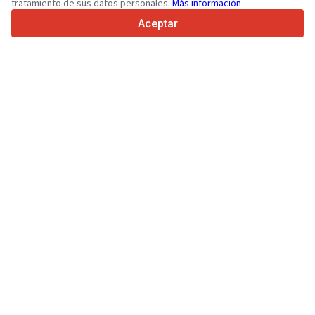
tratamiento de sus datos personales.
Más información
4.7/5
Trustpilot
Aceptar
Para vendedores
Servicios de promoción
Presios de los servicios
Ayuda
Para compradores
Reseñas de marcas
Ferias
Leasing
Información
Sobre Truck1
Blog