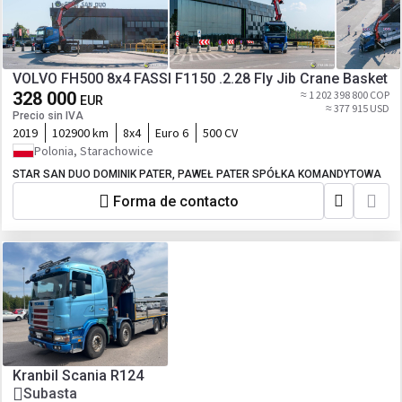
VOLVO FH500 8x4 FASSI F1150 .2.28 Fly Jib Crane Basket
328 000
≈ 1 202 398 800 COP
EUR
≈ 377 915 USD
Precio sin IVA
2019
102900 km
8x4
Euro 6
500 CV
Polonia, Starachowice
STAR SAN DUO DOMINIK PATER, PAWEŁ PATER SPÓŁKA KOMANDYTOWA
Forma de contacto
Kranbil Scania R124
Subasta