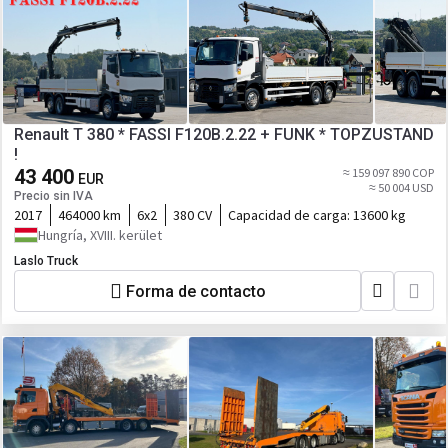
Renault T 380 * FASSI F120B.2.22 + FUNK * TOPZUSTAND
!
43 400
≈ 159 097 890 COP
EUR
≈ 50 004 USD
Precio sin IVA
2017
464000 km
6x2
380 CV
Capacidad de carga:
13600 kg
Hungría, XVIII. kerület
Laslo Truck
Forma de contacto