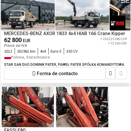
MERCEDES-BENZ AXOR 1833 4x4 HIAB 166 Crane Kipper
62 800
≈ 230 215 380 COP
EUR
≈ 72 356 USD
Precio sin IVA
2012
281961 km
4x4
Euro 5
330 CV
Polonia, Starachowice
STAR SAN DUO DOMINIK PATER, PAWEŁ PATER SPÓŁKA KOMANDYTOWA
Forma de contacto
FASSI F80