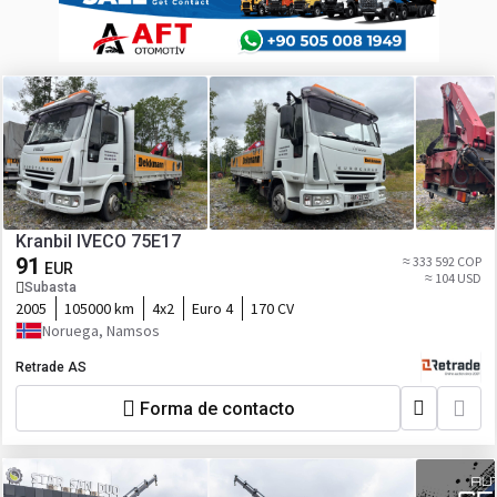
Kranbil IVECO 75E17
91
≈ 333 592 COP
EUR
≈ 104 USD
Subasta
2005
105000 km
4x2
Euro 4
170 CV
Noruega, Namsos
Retrade AS
Forma de contacto