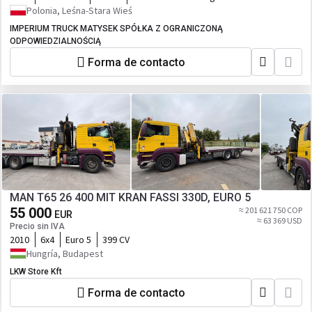
Polonia, Leśna-Stara Wieś
IMPERIUM TRUCK MATYSEK SPÓŁKA Z OGRANICZONĄ
ODPOWIEDZIALNOŚCIĄ
Forma de contacto
MAN T65 26 400 MIT KRAN FASSI 330D, EURO 5
55 000
≈ 201 621 750 COP
EUR
≈ 63 369 USD
Precio sin IVA
2010
6x4
Euro 5
399 CV
Hungría, Budapest
LKW Store Kft
Forma de contacto