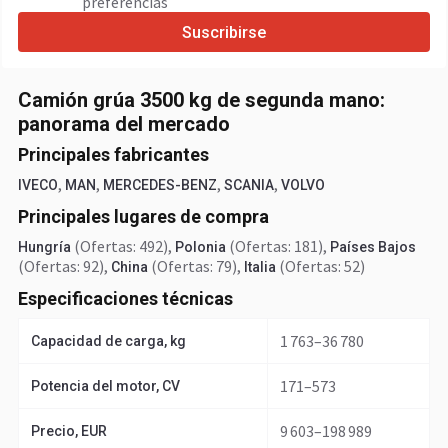
preferencias
Suscribirse
Camión grúa 3500 kg de segunda mano:
panorama del mercado
Principales fabricantes
,
,
,
,
IVECO
MAN
MERCEDES-BENZ
SCANIA
VOLVO
Principales lugares de compra
(Ofertas: 492)
,
(Ofertas: 181)
,
Hungría
Polonia
Países Bajos
(Ofertas: 92)
,
(Ofertas: 79)
,
(Ofertas: 52)
China
Italia
Especificaciones técnicas
1 763–36 780
Capacidad de carga, kg
171–573
Potencia del motor, CV
9 603–198 989
Precio, EUR