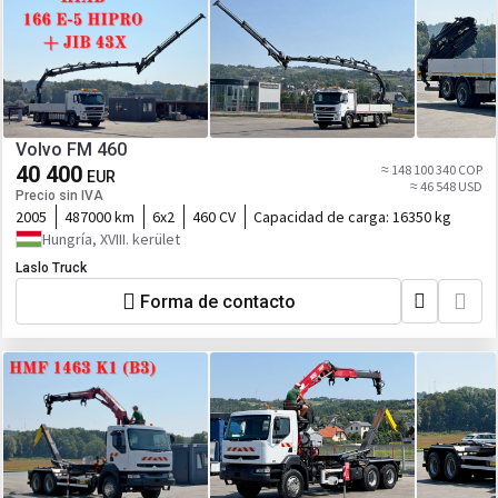
Volvo FM 460
40 400
≈ 148 100 340 COP
EUR
≈ 46 548 USD
Precio sin IVA
2005
487000 km
6x2
460 CV
Capacidad de carga:
16350 kg
Hungría, XVIII. kerület
Laslo Truck
Forma de contacto