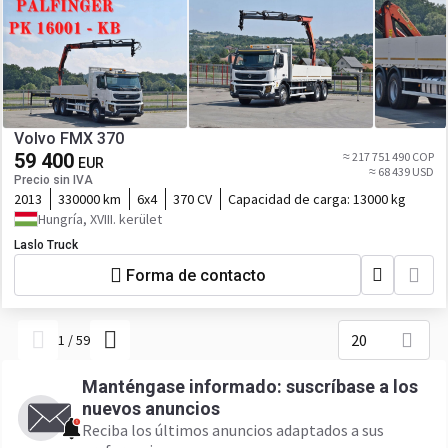
Volvo FMX 370
59 400
≈ 217 751 490 COP
EUR
≈ 68 439 USD
Precio sin IVA
2013
330000 km
6x4
370 CV
Capacidad de carga:
13000 kg
Hungría, XVIII. kerület
Laslo Truck
Forma de contacto
20
1
/
59
Manténgase informado: suscríbase a los
nuevos anuncios
Reciba los últimos anuncios adaptados a sus