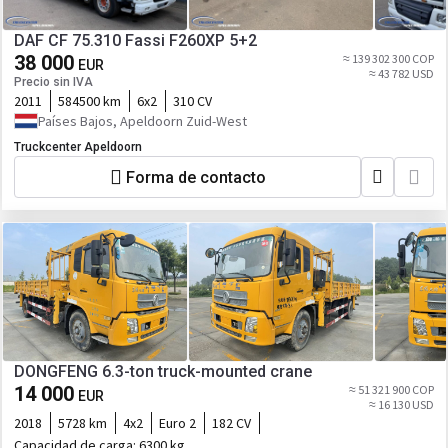
DAF CF 75.310 Fassi F260XP 5+2
38 000
≈ 139 302 300 COP
EUR
≈ 43 782 USD
Precio sin IVA
2011
584500 km
6x2
310 CV
Países Bajos, Apeldoorn Zuid-West
Truckcenter Apeldoorn
Forma de contacto
DONGFENG 6.3-ton truck-mounted crane
14 000
≈ 51 321 900 COP
EUR
≈ 16 130 USD
2018
5728 km
4x2
Euro 2
182 CV
Capacidad de carga:
6300 kg