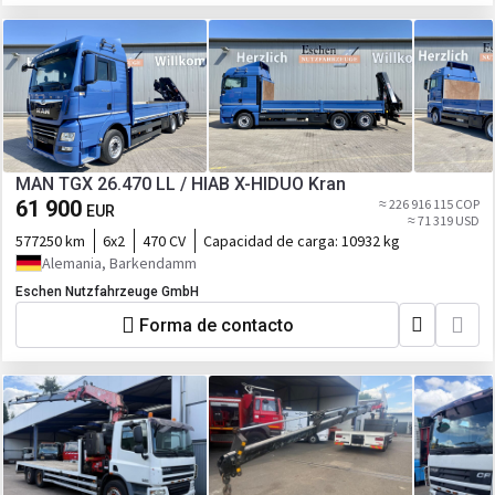
MAN TGX 26.470 LL / HIAB X-HIDUO Kran
61 900
≈ 226 916 115 COP
EUR
≈ 71 319 USD
577250 km
6x2
470 CV
Capacidad de carga:
10932 kg
Alemania, Barkendamm
Eschen Nutzfahrzeuge GmbH
Forma de contacto