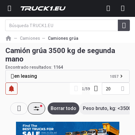
Camiones
Camiones grúa
Camión grúa 3500 kg de segunda
mano
Encontrado resultados:
1164
en leasing
1057
20
1
/
59
Borrar todo
Peso bruto, kg: <3500