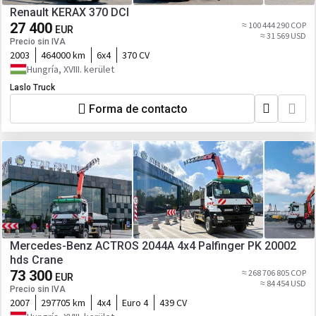
Renault KERAX 370 DCI
27 400
≈ 100 444 290 COP
EUR
≈ 31 569 USD
Precio sin IVA
2003
464000 km
6x4
370 CV
Hungría, XVIII. kerület
Laslo Truck
Forma de contacto
Mercedes-Benz ACTROS 2044A 4x4 Palfinger PK 20002
hds Crane
73 300
≈ 268 706 805 COP
EUR
≈ 84 454 USD
Precio sin IVA
2007
297705 km
4x4
Euro 4
439 CV