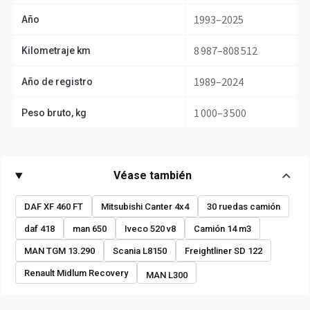
1993–2025
Año
8 987–808 512
Kilometraje km
1989–2024
Año de registro
1 000–3 500
Peso bruto, kg
Véase también
DAF XF 460 FT
Mitsubishi Canter 4x4
30 ruedas camión
daf 418
man 650
Iveco 520 v8
Camión 14 m3
MAN TGM 13.290
Scania L8150
Freightliner SD 122
Renault Midlum Recovery
MAN L300