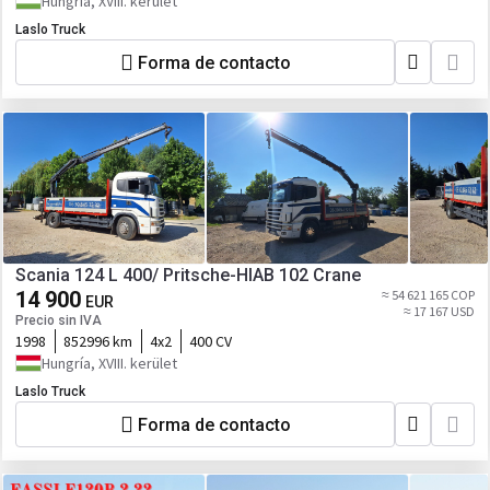
Hungría, XVIII. kerület
Laslo Truck
Forma de contacto
Scania 124 L 400/ Pritsche-HIAB 102 Crane
14 900
≈ 54 621 165 COP
EUR
≈ 17 167 USD
Precio sin IVA
1998
852996 km
4x2
400 CV
Hungría, XVIII. kerület
Laslo Truck
Forma de contacto