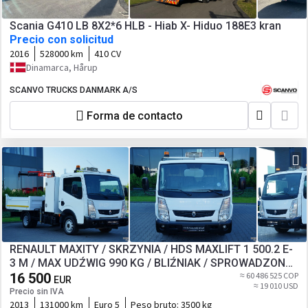
Scania G410 LB 8X2*6 HLB - Hiab X- Hiduo 188E3 kran
Precio con solicitud
2016
528000 km
410 CV
Dinamarca, Hårup
SCANVO TRUCKS DANMARK A/S
Forma de contacto
RENAULT MAXITY / SKRZYNIA / HDS MAXLIFT 1 500.2 E-
3 M / MAX UDŹWIG 990 KG / BLIŹNIAK / SPROWADZONY
/
16 500
≈ 60 486 525 COP
EUR
≈ 19 010 USD
Precio sin IVA
2013
131000 km
Euro 5
Peso bruto:
3500 kg