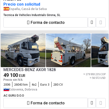
Precio con solicitud
España, Cassà de la Selva
Tecnica de Vehicles Industrials Girona, SL
Forma de contacto
MERCEDES-BENZ AXOR 1828
49 100
≈ 179 993 235 COP
EUR
≈ 56 572 USD
Precio sin IVA
2006
26043 km
4x2
Euro 3
280 CV
Eslovenia, Dobrova
AC GURU D.O.O
Forma de contacto