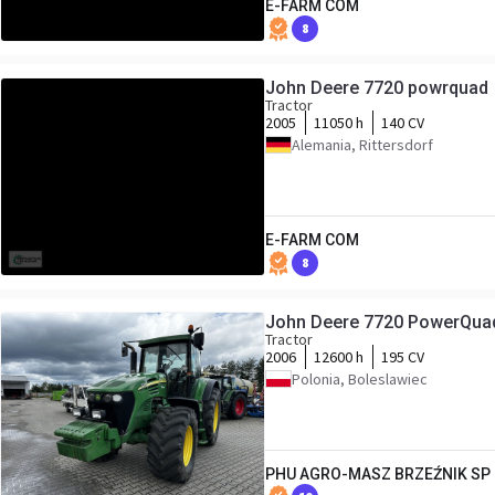
E-FARM COM
8
John Deere 7720 powrquad
Tractor
2005
11050 h
140 CV
Alemania, Rittersdorf
E-FARM COM
8
John Deere 7720 PowerQua
Tractor
2006
12600 h
195 CV
Polonia, Boleslawiec
PHU AGRO-MASZ BRZEŹNIK SP