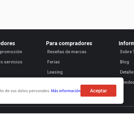
edores
Para compradores
Infor
e promoción
Reseñas de marcas
Sobre 
os servicios
Ferias
Blog
Leasing
Detall
Vende
Aceptar
ento de sus datos personales.
Más información
de oferta pública
Procesamiento de los datos personales
Segurid