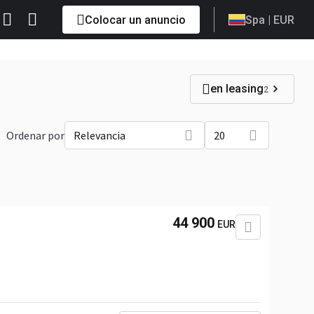
Colocar un anuncio
Spa
| EUR
en leasing
2
Ordenar por
Relevancia
20
44 900
EUR