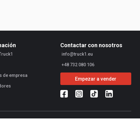
mación
Contactar con nosotros
Truck1
info@truck1.eu
+48 732 080 106
es de empresa
Empezar a vender
dores
ad de operaciones