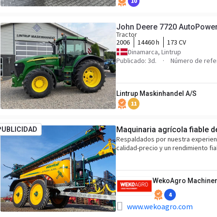
10
John Deere 7720 AutoPower
Tractor
2006
14460 h
173 CV
Dinamarca, Lintrup
Publicado: 3d.
Número de refe
Lintrup Maskinhandel A/S
11
Maquinaria agrícola fiable 
PUBLICIDAD
Respaldados por nuestra experienci
calidad-precio y un rendimiento fi
WekoAgro Machiner
4
www.wekoagro.com