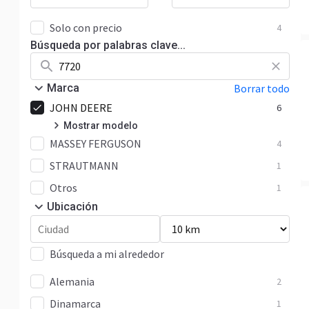
Solo con precio
4
Búsqueda por palabras clave...
Marca
Borrar todo
JOHN DEERE
6
Mostrar modelo
MASSEY FERGUSON
7020 Series
6
4
STRAUTMANN
1
Otros
1
Ubicación
Búsqueda a mi alrededor
Alemania
2
Dinamarca
1