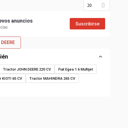
20
evos anuncios
Suscribirse
cias
N DEERE
ién
Tractor JOHN DEERE 220 CV
Fiat Egea 1.6 Multijet
r KIOTI 65 CV
Tractor MAHINDRA 265 CV