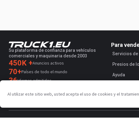
Para vend
Su plataforma de confianza para vehículos
Servicios d
comerciales y maquinaria desde 2003
450K +
Anuncios activos
Presios de l
70+
Países de todo el mundo
Ayuda
36
Idiomas admitidos
4.7/5
Al utilizar este sitio web, usted acepta el uso de cookies y el tratami
Trustpilot
Política de privacidad
Condiciones de uso
AI Terms
Acuerdo 
Copyright © Truck1 2003-2026
Colombia - Español | EUR