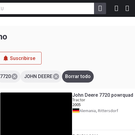
no
Suscribirse
7720
JOHN DEERE
Borrar todo
John Deere 7720 powrquad
Tractor
2005
Alemania, Rittersdorf