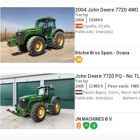
2004 John Deere 7720 4WD 
Tractor
2004
10386 h
España, Ocaña
Publicado: 1mes(es)
Ritchie Bros Spain - Ocana
14
John Deere 7720 PQ - No TL
Tractor
2005
11985 h
Peso vacío:
7485
Países Bajos, Oost-, West- en
Publicado: 2mes(es)
Número d
JN MACHINES B.V.
2