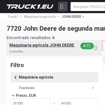
Truck1
Maquinaria agrícola
JOHN DEERE
7720 John Deere de segunda ma
Encontrado resultados:
6
Maquinaria agrícola JOHN DEERE
4.7
2 reseñas
Filtro
Maquinaria agrícola
Tractores
6
Precio, EUR
—