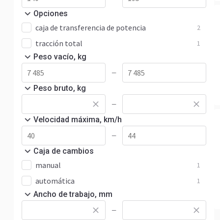
Opciones
caja de transferencia de potencia
2
tracción total
1
Peso vacío, kg
—
Peso bruto, kg
—
Velocidad máxima, km/h
—
Caja de cambios
manual
1
automática
1
Ancho de trabajo, mm
—