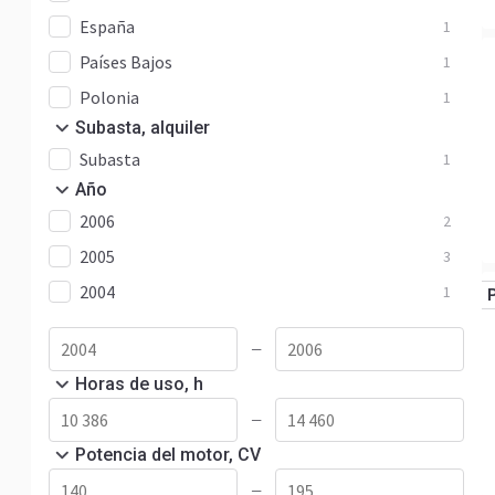
España
1
Países Bajos
1
Polonia
1
Subasta, alquiler
Subasta
1
Año
2006
2
2005
3
2004
1
—
Horas de uso, h
—
Potencia del motor, CV
—