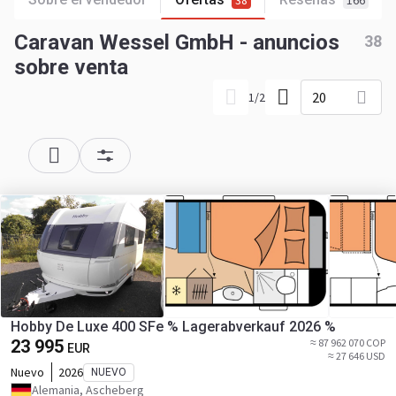
38
166
Caravan Wessel GmbH - anuncios
38
sobre venta
20
1
/
2
Hobby De Luxe 400 SFe % Lagerabverkauf 2026 %
23 995
≈ 87 962 070 COP
EUR
≈ 27 646 USD
Nuevo
2026
NUEVO
Alemania, Ascheberg