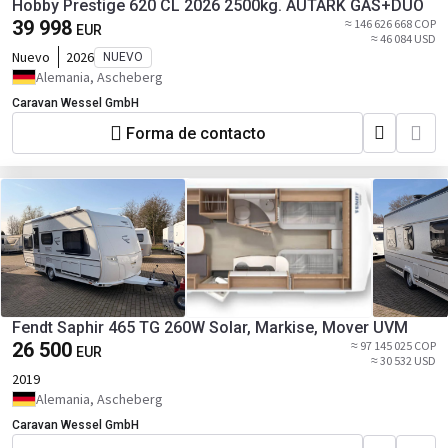
Hobby Prestige 620 CL 2026 2500kg. AUTARK GAS+DUO
39 998
≈ 146 626 668 COP
EUR
≈ 46 084 USD
Nuevo
2026
NUEVO
Alemania, Ascheberg
Caravan Wessel GmbH
Forma de contacto
Fendt Saphir 465 TG 260W Solar, Markise, Mover UVM
26 500
≈ 97 145 025 COP
EUR
≈ 30 532 USD
2019
Alemania, Ascheberg
Caravan Wessel GmbH