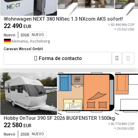
Wohnwagen NEXT 380 NXtec 1.3 NXcom AKS sofort!
22 490
≈ 82 444 966 COP
EUR
≈ 25 912 USD
Nuevo
2026
NUEVO
Alemania, Ascheberg
Caravan Wessel GmbH
Forma de contacto
Hobby OnTour 390 SF 2026 BUGFENSTER 1500kg.
22 580
≈ 82 774 893 COP
EUR
≈ 26 016 USD
Nuevo
2026
NUEVO