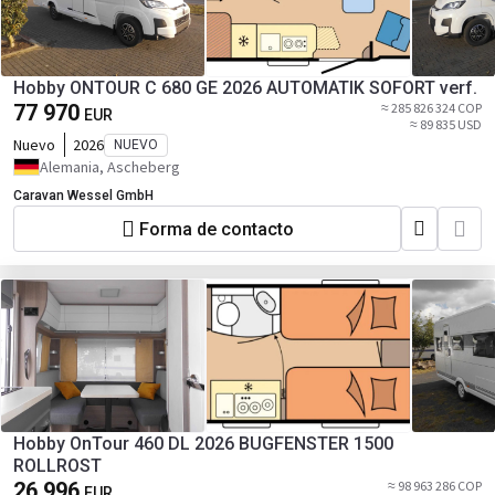
Hobby ONTOUR C 680 GE 2026 AUTOMATIK SOFORT verf.
77 970
≈ 285 826 324 COP
EUR
≈ 89 835 USD
Nuevo
2026
NUEVO
Alemania, Ascheberg
Caravan Wessel GmbH
Forma de contacto
Hobby OnTour 460 DL 2026 BUGFENSTER 1500
ROLLROST
26 996
≈ 98 963 286 COP
EUR