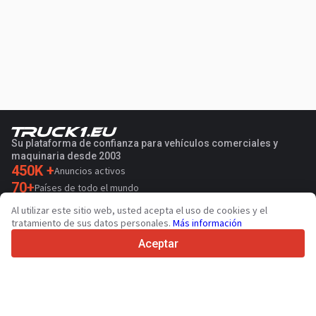
Su plataforma de confianza para vehículos comerciales y
maquinaria desde 2003
450K +
Anuncios activos
70+
Países de todo el mundo
36
Idiomas admitidos
Al utilizar este sitio web, usted acepta el uso de cookies y el
tratamiento de sus datos personales.
Más información
4.7/5
Trustpilot
Aceptar
Para vendedores
Servicios de promoción