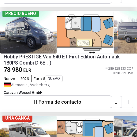
PRECIO BUENO
Hobby PRESTIGE Van 640 ET First Edition Automatik
180PS Combi D 6E ;-)
78 980
≈ 289 528 833 COP
EUR
≈ 90 999 USD
Nuevo
2026
Euro 6
NUEVO
Alemania, Ascheberg
Caravan Wessel GmbH
Forma de contacto
UNA GANGA