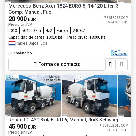
Mercedes-Benz Axor 1824 EURO 5, 14.120 Liter, 3
Comp, Manual, Fuel
20 900
≈ 76 616 265 COP
EUR
≈ 24 080 USD
Precio sin IVA
2010
504000 km
4x2
Euro 5
240 CV
Capacidad de carga:
10010 kg
Peso bruto:
18000 kg
Países Bajos, Ede
JB Trading b.v.
Forma de contacto
Renault C 430 8x4, EURO 6, Manual, 9m3 Schwing
45 900
≈ 168 262 515 COP
EUR
≈ 52 885 USD
Precio sin IVA