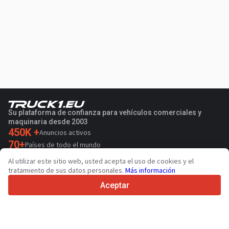
Su plataforma de confianza para vehículos comerciales y
maquinaria desde 2003
450K +
Anuncios activos
70+
Países de todo el mundo
36
Idiomas admitidos
Al utilizar este sitio web, usted acepta el uso de cookies y el
tratamiento de sus datos personales.
Más información
4.7/5
Trustpilot
Aceptar
Para vendedores
Servicios de promoción