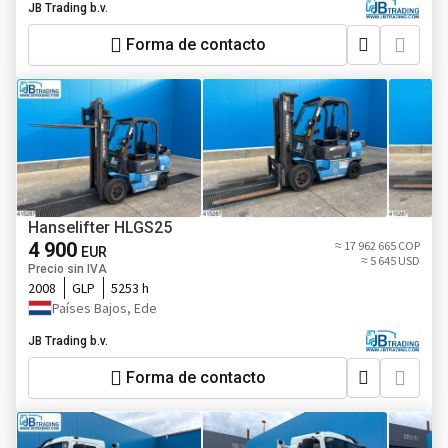
JB Trading b.v.
Forma de contacto
Hanselifter HLGS25
4 900
≈ 17 962 665 COP
EUR
≈ 5 645 USD
Precio sin IVA
2008
GLP
5253 h
Países Bajos, Ede
JB Trading b.v.
Forma de contacto