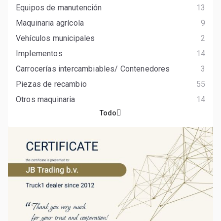
Equipos de manutención
13
Maquinaria agrícola
9
Vehículos municipales
2
Implementos
14
Carrocerías intercambiables/ Contenedores
3
Piezas de recambio
55
Otros maquinaria
14
Todo