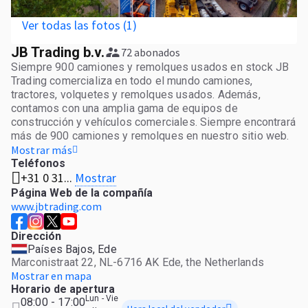
Ver todas las fotos (1)
JB Trading b.v.
72 abonados
Siempre 900 camiones y remolques usados ​​en stock JB
Trading comercializa en todo el mundo camiones,
tractores, volquetes y remolques usados. Además,
contamos con una amplia gama de equipos de
construcción y vehículos comerciales. Siempre encontrará
más de 900 camiones y remolques en nuestro sitio web.
O ven conmigo; todos los vehículos se pueden ver en Ede
Mostrar más
(Holanda). ¿Quieres ponértelo realmente fácil? Entonces
Teléfonos
Mostrar
+31 0 31...
arreglamos todo para usted. Desde los documentos de
aduana hasta el envío. ¿Y sabías que siempre pagas unos
Página Web de la compañía
costes de transporte mínimos con nosotros? Esto se
www.jbtrading.com
debe a que cargamos nuestros camiones y remolques de
la manera más eficiente posible. Entonces, ¡hay
Dirección
suficientes razones para ver nuestro stock o contactar a
Países Bajos, Ede
nuestros vendedores!
Marconistraat 22, NL-6716 AK Ede, the Netherlands
Mostrar en mapa
Horario de apertura
Lun - Vie
08:00 - 17:00