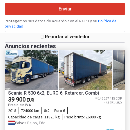
Enviar
Protegemos sus datos de acuerdo con el RGPD y su
Política de
privacidad
Reportar al vendedor
Anuncios recientes
Scania R 500 6x2, EURO 6, Retarder, Combi
39 900
≈ 146 267 415 COP
EUR
≈ 45 971 USD
Precio sin IVA
2018
724000 km
6x2
Euro 6
Capacidad de carga:
11825 kg
Peso bruto:
26000 kg
Países Bajos, Ede