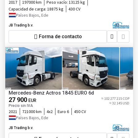
2017
197000 km
Peso vacío:
13125 kg
Capacidad de carga:
18875 kg
430 CV
Países Bajos, Ede
JB Trading b.v.
Forma de contacto
Mercedes-Benz Actros 1845 EURO 6d
27 900
≈ 102 277 215 COP
EUR
≈ 32 145 USD
Precio sin IVA
2021
721000 km
4x2
Euro 6
450 CV
Países Bajos, Ede
JB Trading b.v.