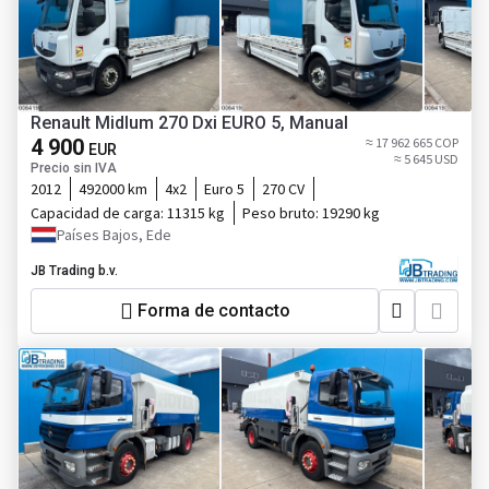
Renault Midlum 270 Dxi EURO 5, Manual
4 900
≈ 17 962 665 COP
EUR
≈ 5 645 USD
Precio sin IVA
2012
492000 km
4x2
Euro 5
270 CV
Capacidad de carga:
11315 kg
Peso bruto:
19290 kg
Países Bajos, Ede
JB Trading b.v.
Forma de contacto