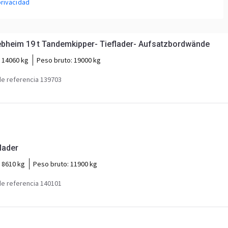
privacidad
Möslein DTD 18 Schwebheim 19 t Tandemkipper- Tieflader- Aufsatzbordwände
:
14060 kg
Peso bruto:
19000 kg
e referencia 139703
flader
:
8610 kg
Peso bruto:
11900 kg
e referencia 140101