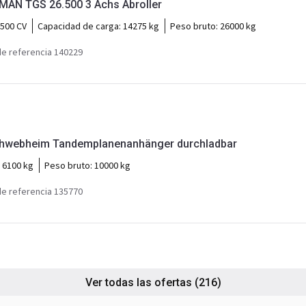
MAN Truck & Bus TGS MAN TGS 26.500 3 Achs Abroller
500 CV
Capacidad de carga:
14275 kg
Peso bruto:
26000 kg
e referencia 140229
Möslein TPW 105 D Schwebheim Tandemplanenanhänger durchladbar
:
6100 kg
Peso bruto:
10000 kg
e referencia 135770
Ver todas las ofertas
(216)