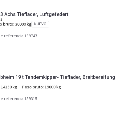
Möslein T 3-6,60 VB 2t 3 Achs Tieflader, Luftgefedert
as
o bruto:
30000 kg
NUEVO
e referencia 139747
Möslein TTD 19 Schwebheim 19 t Tandemkipper- Tieflader, Breitbereifung
:
14150 kg
Peso bruto:
19000 kg
e referencia 139315