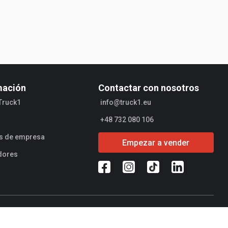
mación
Contactar con nosotros
Truck1
info@truck1.eu
+48 732 080 106
es de empresa
Empezar a vender
dores
ad de operaciones