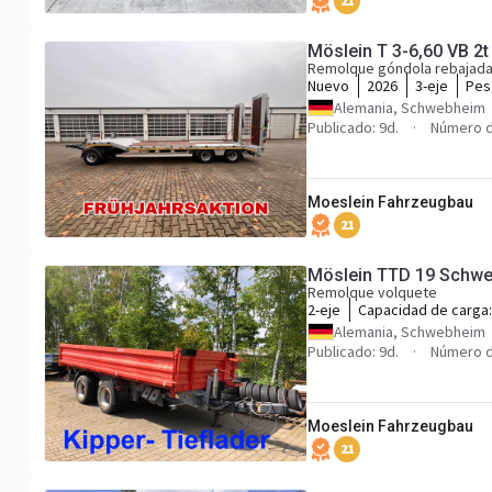
21
Remolque góndola rebajad
Nuevo
2026
3-eje
Pes
Alemania, Schwebheim
Publicado: 9d.
Número d
Moeslein Fahrzeugbau
21
Remolque volquete
2-eje
Capacidad de carga
Alemania, Schwebheim
Publicado: 9d.
Número d
Moeslein Fahrzeugbau
21