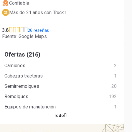
Confiable
Más de 21 años con Truck1
21
26 reseñas
3.8
Fuente: Google Maps
Ofertas (216)
Camiones
2
Cabezas tractoras
1
Semirremolques
20
Remolques
192
Equipos de manutención
1
Todo