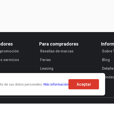
edores
Para compradores
Infor
e promoción
Reseñas de marcas
Sobre 
os servicios
Ferias
Blog
Leasing
Detall
Vende
Aceptar
ento de sus datos personales.
Más información
de oferta pública
Procesamiento de los datos personales
Segurid