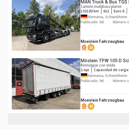
Camión multibasculante
130100 km
6x2
Euro 6
Alemania, Schwebheim
Publicado: 9d.
Número d
Moeslein Fahrzeugbau
21
Remolque con toldo
2-eje
Capacidad de carga
Alemania, Schwebheim
Publicado: 9d.
Número d
Moeslein Fahrzeugbau
21