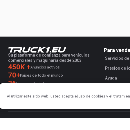
Para vend
Su plataforma de confianza para vehículos
Servicios d
comerciales y maquinaria desde 2003
450K +
Anuncios activos
Presios de l
70+
Países de todo el mundo
Ayuda
36
Idiomas admitidos
4.7/5
Al utilizar este sitio web, usted acepta el uso de cookies y el tratami
Trustpilot
Política de privacidad
Condiciones de uso
AI Terms
Acuerdo 