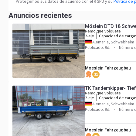
Protegemos sus datos de acuerdo con el RGPD y su
Política de 
Anuncios recientes
Remolque volquete
2-eje
Capacidad de carga
Alemania, Schwebheim
Publicado: 9d.
Número d
Moeslein Fahrzeugbau
21
TK Tandemkipper- Tie
Remolque volquete
2-eje
Capacidad de carga
Alemania, Schwebheim
Publicado: 9d.
Número d
Moeslein Fahrzeugbau