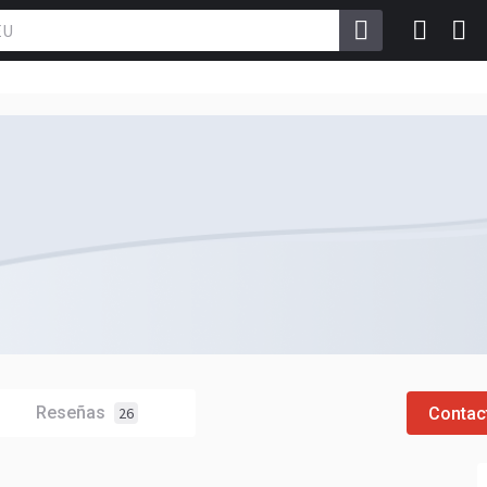
Reseñas
Contac
26